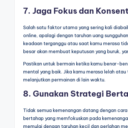
7.
Jaga Fokus dan Konsent
Salah satu faktor utama yang sering kali diab
online, apalagi dengan taruhan uang sungguha
keadaan terganggu atau saat kamu merasa tida
besar akan membuat keputusan yang buruk, yan
Pastikan untuk bermain ketika kamu benar-benar
mental yang baik. Jika kamu merasa lelah atau t
melanjutkan permainan di lain waktu.
8.
Gunakan Strategi Bert
Tidak semua kemenangan datang dengan cara ce
bertahap yang memfokuskan pada kemenangan k
memulai dengan taruhan kecil dan perlahan men