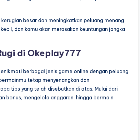
ko kerugian besar dan meningkatkan peluang menang
kecil, dan kamu akan merasakan keuntungan jangka
ugi di Okeplay777
enikmati berbagai jenis game online dengan peluang
 bermainmu tetap menyenangkan dan
a tips yang telah disebutkan di atas. Mulai dari
n bonus, mengelola anggaran, hingga bermain