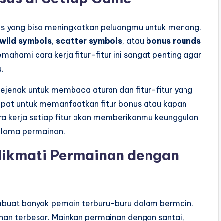
sus yang bisa meningkatkan peluangmu untuk menang.
wild symbols
,
scatter symbols
, atau
bonus rounds
ahami cara kerja fitur-fitur ini sangat penting agar
.
jenak untuk membaca aturan dan fitur-fitur yang
epat untuk memanfaatkan fitur bonus atau kapan
ra kerja setiap fitur akan memberikanmu keunggulan
elama permainan.
Nikmati Permainan dengan
mbuat banyak pemain terburu-buru dalam bermain.
lahan terbesar. Mainkan permainan dengan santai,