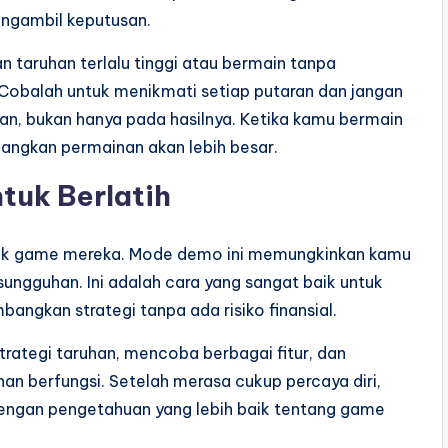
engambil keputusan.
n taruhan terlalu tinggi atau bermain tanpa
Cobalah untuk menikmati setiap putaran dan jangan
an, bukan hanya pada hasilnya. Ketika kamu bermain
angkan permainan akan lebih besar.
uk Berlatih
k game mereka. Mode demo ini memungkinkan kamu
sungguhan. Ini adalah cara yang sangat baik untuk
ngkan strategi tanpa ada risiko finansial.
ategi taruhan, mencoba berbagai fitur, dan
an berfungsi. Setelah merasa cukup percaya diri,
dengan pengetahuan yang lebih baik tentang game