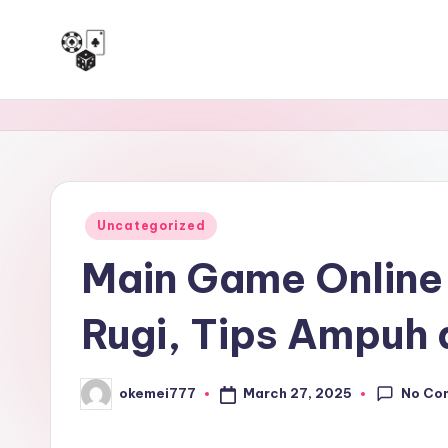
Skip
to
J
Aman
content
dan
u
nyaman,
d
judi
online
i
Posted
Uncategorized
dengan
in
O
sistem
Main Game Online
keamanan
nl
Rugi, Tips Ampuh 
terbaik.
in
e
No Co
March 27, 2025
okemei777
Posted
by
T