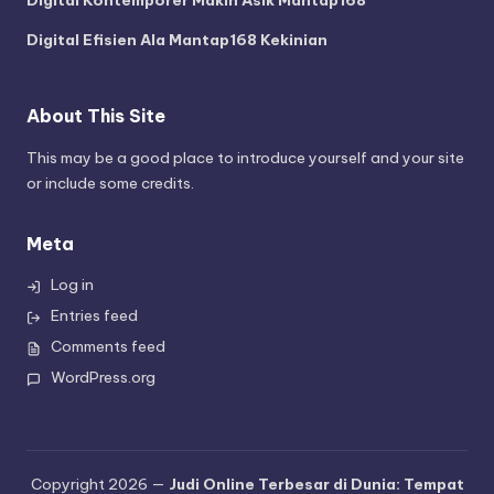
Digital Kontemporer Makin Asik Mantap168
Digital Efisien Ala Mantap168 Kekinian
About This Site
This may be a good place to introduce yourself and your site
or include some credits.
Meta
Log in
Entries feed
Comments feed
WordPress.org
Copyright 2026 —
Judi Online Terbesar di Dunia: Tempat