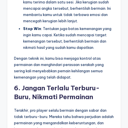
kamu terima dalam satu sesi. Jika kerugian sudah
mencapai angka tersebut, berhentilah bermain. Ini
membantu kamu untuk tidak terbawa emosi dan
mencegah kerugian lebih lanjut.
Stop Win
: Tentukan juga batas kemenangan yang
ingin kamu capai. Ketika sudah mencapai target
kemenangan tersebut, berhentilah bermain dan
nikmati hasil yang sudah kamu dapatkan.
Dengan teknik ini, kamu bisa menjaga kontrol atas
permainan dan menghindari perasaan serakah yang
sering kali menyebabkan pemain kehilangan semua
kemenangan yang telah didapat.
6. Jangan Terlalu Terburu-
Buru, Nikmati Permainan
Terakhir, pro player selalu bermain dengan sabar dan
tidak terburu-buru. Mereka tahu bahwa perjudian adalah
permainan yang mengandalkan keberuntungan, dan