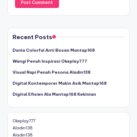
Recent Posts
Dunia Colorful Anti Bosan Mantap168
Wangi Penuh Inspirasi Okeplay777
Visual Rapi Penuh Pesona Aladin138
Digital Kontemporer Makin Asik Mantap168
Digital Efisien Ala Mantap168 Kekinian
Okeplay777
Aladin138
Aladin138