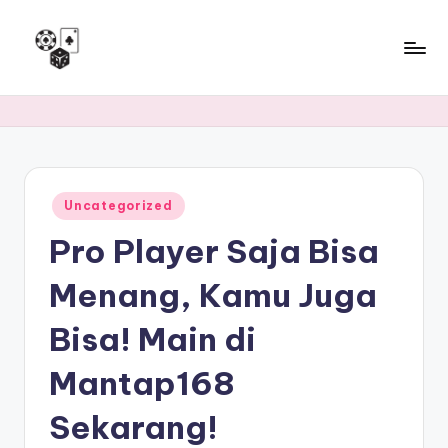
Skip
to
J
Aman
content
dan
u
nyaman,
d
judi
online
i
dengan
Posted
Uncategorized
O
in
sistem
Pro Player Saja Bisa
nl
keamanan
terbaik.
in
Menang, Kamu Juga
e
Bisa! Main di
T
Mantap168
e
r
Sekarang!