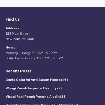
Find Us
Address
123 Main Street
New York, NY 10001
Hours
Monday–Friday: 9:00AM–5:00PM
Saturday & Sunday: 11:00AM–3:00PM
Recent Posts
Dunia Colorful Anti Bosan Mantap168
Wangi Penuh Inspirasi Okeplay777
Visual Rapi Penuh Pesona Aladin138