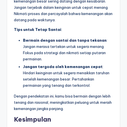
kemenangan besar sering datang dengan kesabaran.
Jangan terjebak dalam keinginan untuk cepat menang.
Nikmati proses dan percayalah bahwa kemenangan akan
datang pada waktunya.
Tips untuk Tetap Santai
:
Bermain dengan santai dan tanpa tekanan
:
Jangan merasa tertekan untuk segera menang.
Fokus pada strategi dan nikmati setiap putaran
permainan.
Jangan tergoda oleh kemenangan cepat
:
Hindari keinginan untuk segera menaikkan taruhan
setelah kemenangan besar. Pertahankan
permainan yang tenang dan terkontrol.
Dengan pendekatan ini, kamu bisa bermain dengan lebih
tenang dan rasional, meningkatkan peluang untuk meraih
kemenangan jangka panjang.
Kesimpulan