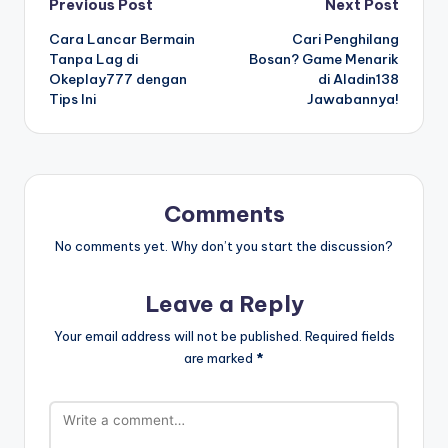
Post
Previous Post
Next Post
Cara Lancar Bermain
Cari Penghilang
navigation
Tanpa Lag di
Bosan? Game Menarik
Okeplay777 dengan
di Aladin138
Tips Ini
Jawabannya!
Comments
No comments yet. Why don’t you start the discussion?
Leave a Reply
Your email address will not be published.
Required fields
are marked
*