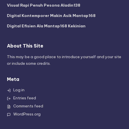
Visual Rapi Penuh Pesona Aladin138
Digital Kontemporer Makin Asik Mantap168
Digital Efisien Ala Mantap168 Kekinian
About This Site
This may be a good place to introduce yourself and your site
or include some credits.
Meta
Log in
Entries feed
Comments feed
WordPress.org