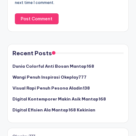
next time I comment.
Recent Posts
Dunia Colorful Anti Bosan Mantap168
Wangi Penuh Inspirasi Okeplay777
Visual Rapi Penuh Pesona Aladin138
Digital Kontemporer Makin Asik Mantap168
Digital Efisien Ala Mantap168 Kekinian