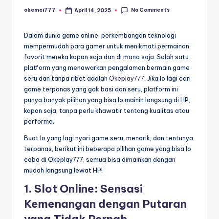
b
No Comments
okemei777
April 14, 2025
e
Posted
by
s
Dalam dunia game online, perkembangan teknologi
a
mempermudah para gamer untuk menikmati permainan
favorit mereka kapan saja dan di mana saja. Salah satu
r
platform yang menawarkan pengalaman bermain game
d
seru dan tanpa ribet adalah
Okeplay777
. Jika lo lagi cari
game terpanas yang gak basi dan seru, platform ini
i
punya banyak pilihan yang bisa lo mainin langsung di HP,
D
kapan saja, tanpa perlu khawatir tentang kualitas atau
performa.
u
Buat lo yang lagi nyari game seru, menarik, dan tentunya
ni
terpanas, berikut ini beberapa pilihan game yang bisa lo
a
coba di Okeplay777, semua bisa dimainkan dengan
mudah langsung lewat HP!
:
1. Slot Online: Sensasi
T
Kemenangan dengan Putaran
e