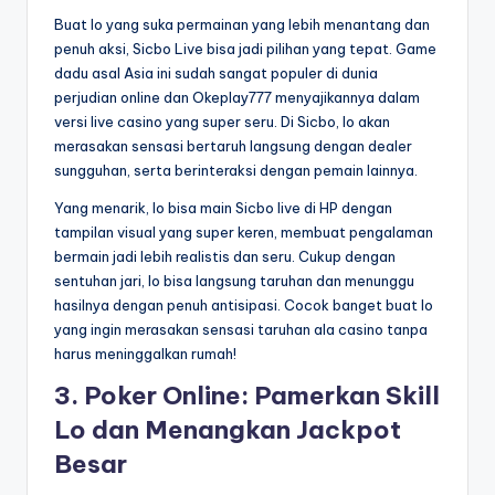
P
Buat lo yang suka permainan yang lebih menantang dan
penuh aksi, Sicbo Live bisa jadi pilihan yang tepat. Game
a
dadu asal Asia ini sudah sangat populer di dunia
li
perjudian online dan Okeplay777 menyajikannya dalam
versi live casino yang super seru. Di Sicbo, lo akan
n
merasakan sensasi bertaruh langsung dengan dealer
g
sungguhan, serta berinteraksi dengan pemain lainnya.
T
Yang menarik, lo bisa main Sicbo live di HP dengan
tampilan visual yang super keren, membuat pengalaman
e
bermain jadi lebih realistis dan seru. Cukup dengan
r
sentuhan jari, lo bisa langsung taruhan dan menunggu
hasilnya dengan penuh antisipasi. Cocok banget buat lo
p
yang ingin merasakan sensasi taruhan ala casino tanpa
e
harus meninggalkan rumah!
r
3. Poker Online: Pamerkan Skill
Lo dan Menangkan Jackpot
c
Besar
a