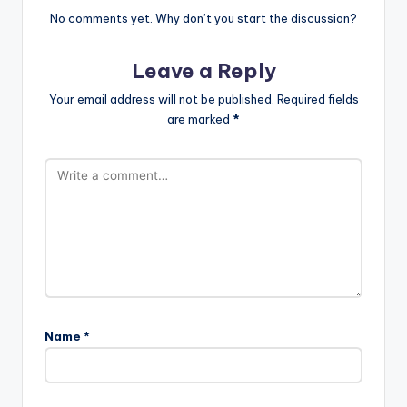
No comments yet. Why don’t you start the discussion?
Leave a Reply
Your email address will not be published.
Required fields
are marked
*
Name
*