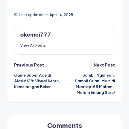
Last updated on April 14, 2025
okemei777
View All Posts
Post
Previous Post
Next Post
Game Super Ace di
Sambil Ngunyah,
navigation
Aladin138: Visual Keren,
Sambil Cuan! Main di
Kemenangan Beken!
Mantap168 Malam-
Malam Emang Seru!
Comments