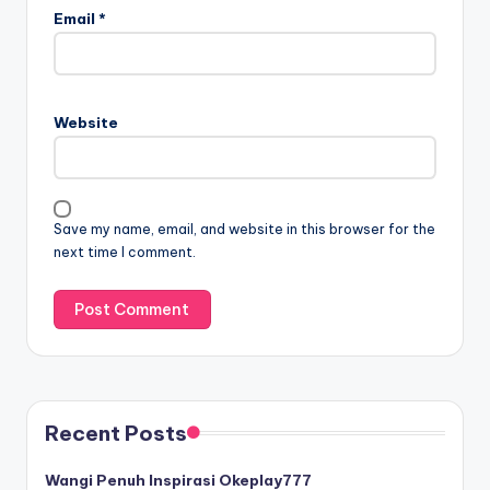
Email
*
Website
Save my name, email, and website in this browser for the
next time I comment.
Recent Posts
Wangi Penuh Inspirasi Okeplay777