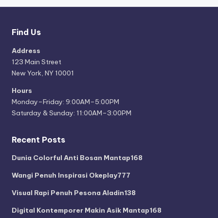
Find Us
Address
123 Main Street
New York, NY 10001
Hours
Monday–Friday: 9:00AM–5:00PM
Saturday & Sunday: 11:00AM–3:00PM
Recent Posts
Dunia Colorful Anti Bosan Mantap168
Wangi Penuh Inspirasi Okeplay777
Visual Rapi Penuh Pesona Aladin138
Digital Kontemporer Makin Asik Mantap168