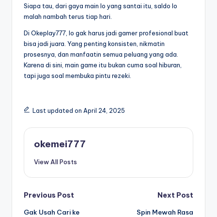
y
Siapa tau, dari gaya main lo yang santai itu, saldo lo
malah nambah terus tiap hari.
a
Di Okeplay777, lo gak harus jadi gamer profesional buat
bisa jadi juara. Yang penting konsisten, nikmatin
prosesnya, dan manfaatin semua peluang yang ada.
Karena di sini, main game itu bukan cuma soal hiburan,
tapi juga soal membuka pintu rezeki.
Last updated on April 24, 2025
okemei777
View All Posts
Post
Previous Post
Next Post
Gak Usah Cari ke
Spin Mewah Rasa