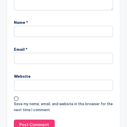
Name
*
Email
*
Website
Save my name, email, and website in this browser for the
next time I comment.