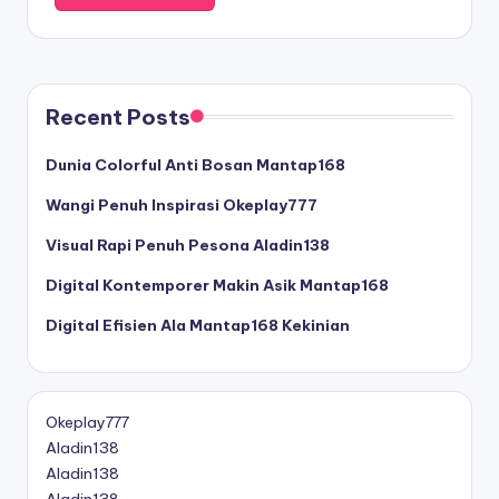
Recent Posts
Dunia Colorful Anti Bosan Mantap168
Wangi Penuh Inspirasi Okeplay777
Visual Rapi Penuh Pesona Aladin138
Digital Kontemporer Makin Asik Mantap168
Digital Efisien Ala Mantap168 Kekinian
Okeplay777
Aladin138
Aladin138