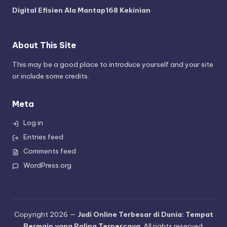
Digital Efisien Ala Mantap168 Kekinian
About This Site
This may be a good place to introduce yourself and your site
or include some credits.
Meta
Log in
Entries feed
Comments feed
WordPress.org
Copyright 2026 —
Judi Online Terbesar di Dunia: Tempat
Bermain yang Paling Terpercaya
. All rights reserved.