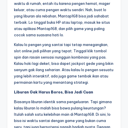
m
waktu di rumah, entah itu karena pengen hemat, mager
keluar, atau cuma pengen waktu sendiri. Nah, buat lo
p
yang liburan ala rebahan, Mantap168 bisa jadi sahabat
a
terbaik. Lo tinggal buka HP atau laptop, masuk ke situs
atau aplikasi Mantap168, dan pilih game yang paling
t
cocok sama suasana hati lo.
B
Kalau lo pengen yang santai tapi tetap menegangkan,
e
slot online jadi pilihan yang tepat. Tinggal klik tombol
spin dan rasain sensasi nungguin kombinasi yang pas.
r
Kalau hoki lagi deket, bisa dapet jackpot gede yang bikin
m
senyum gak ilang seharian. Atau kalau lo pengen sesuatu
yang lebih interaktif, ada juga game tembak ikan atau
ai
permainan kartu yang menantang strategi.
n
Liburan Gak Harus Boros, Bisa Jadi Cuan
y
Biasanya liburan identik sama pengeluaran. Tapi gimana
a
kalau liburan lo malah bisa bawa pulang keuntungan?
Itulah salah satu kelebihan main di Mantap168. Di sini, lo
n
bisa isi waktu santai dengan game yang bukan cuma
g
seru, tapi juga berpotensi ngasih hadiah nyata. Dengan