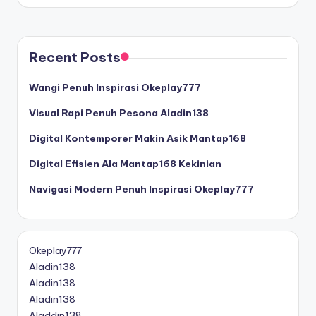
Recent Posts
Wangi Penuh Inspirasi Okeplay777
Visual Rapi Penuh Pesona Aladin138
Digital Kontemporer Makin Asik Mantap168
Digital Efisien Ala Mantap168 Kekinian
Navigasi Modern Penuh Inspirasi Okeplay777
Okeplay777
Aladin138
Aladin138
Aladin138
Aladdin138