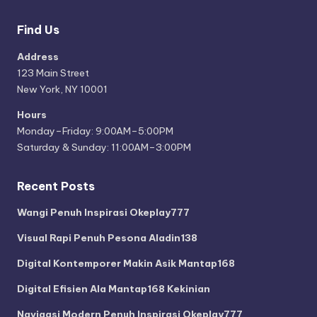
Find Us
Address
123 Main Street
New York, NY 10001
Hours
Monday–Friday: 9:00AM–5:00PM
Saturday & Sunday: 11:00AM–3:00PM
Recent Posts
Wangi Penuh Inspirasi Okeplay777
Visual Rapi Penuh Pesona Aladin138
Digital Kontemporer Makin Asik Mantap168
Digital Efisien Ala Mantap168 Kekinian
Navigasi Modern Penuh Inspirasi Okeplay777