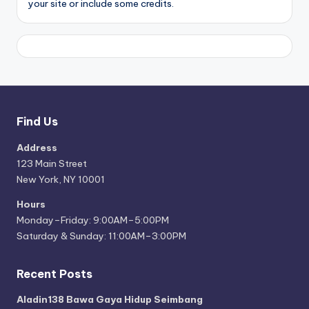
your site or include some credits.
Find Us
Address
123 Main Street
New York, NY 10001
Hours
Monday–Friday: 9:00AM–5:00PM
Saturday & Sunday: 11:00AM–3:00PM
Recent Posts
Aladin138 Bawa Gaya Hidup Seimbang