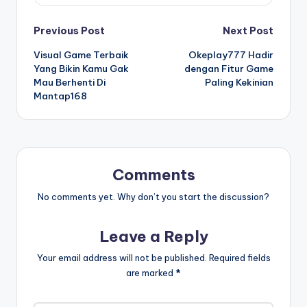
Post
Previous Post
Next Post
Visual Game Terbaik
Okeplay777 Hadir
navigation
Yang Bikin Kamu Gak
dengan Fitur Game
Mau Berhenti Di
Paling Kekinian
Mantap168
Comments
No comments yet. Why don’t you start the discussion?
Leave a Reply
Your email address will not be published.
Required fields
are marked
*