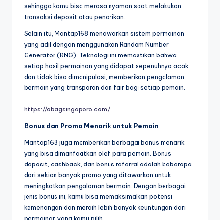
y
sehingga kamu bisa merasa nyaman saat melakukan
transaksi deposit atau penarikan.
a
Selain itu, Mantap168 menawarkan sistem permainan
yang adil dengan menggunakan Random Number
Generator (RNG). Teknologi ini memastikan bahwa
setiap hasil permainan yang didapat sepenuhnya acak
dan tidak bisa dimanipulasi, memberikan pengalaman
bermain yang transparan dan fair bagi setiap pemain.
https://obagsingapore.com/
Bonus dan Promo Menarik untuk Pemain
Mantap168 juga memberikan berbagai bonus menarik
yang bisa dimanfaatkan oleh para pemain. Bonus
deposit, cashback, dan bonus referral adalah beberapa
dari sekian banyak promo yang ditawarkan untuk
meningkatkan pengalaman bermain. Dengan berbagai
jenis bonus ini, kamu bisa memaksimalkan potensi
kemenangan dan meraih lebih banyak keuntungan dari
permainan yang kamu pilih.