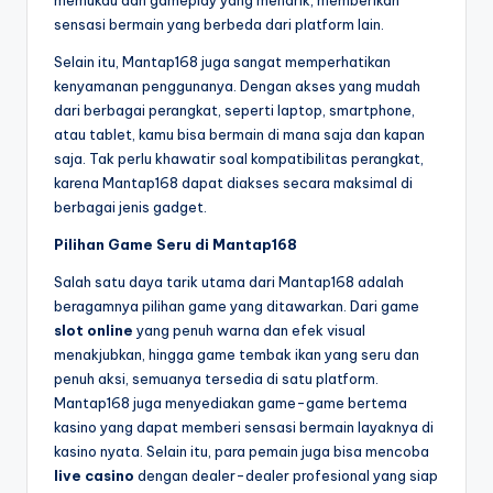
memukau dan gameplay yang menarik, memberikan
m
sensasi bermain yang berbeda dari platform lain.
p
Selain itu, Mantap168 juga sangat memperhatikan
a
kenyamanan penggunanya. Dengan akses yang mudah
dari berbagai perangkat, seperti laptop, smartphone,
t
atau tablet, kamu bisa bermain di mana saja dan kapan
B
saja. Tak perlu khawatir soal kompatibilitas perangkat,
karena Mantap168 dapat diakses secara maksimal di
e
berbagai jenis gadget.
r
Pilihan Game Seru di Mantap168
m
Salah satu daya tarik utama dari Mantap168 adalah
ai
beragamnya pilihan game yang ditawarkan. Dari game
slot online
yang penuh warna dan efek visual
n
menakjubkan, hingga game tembak ikan yang seru dan
y
penuh aksi, semuanya tersedia di satu platform.
Mantap168 juga menyediakan game-game bertema
a
kasino yang dapat memberi sensasi bermain layaknya di
n
kasino nyata. Selain itu, para pemain juga bisa mencoba
live casino
dengan dealer-dealer profesional yang siap
g