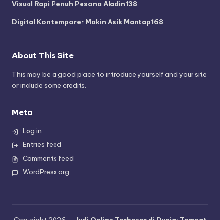
Visual Rapi Penuh Pesona Aladin138
Digital Kontemporer Makin Asik Mantap168
About This Site
This may be a good place to introduce yourself and your site
or include some credits.
Meta
Log in
Entries feed
Comments feed
WordPress.org
Copyright 2026 —
Judi Online Terbesar di Dunia: Tempat