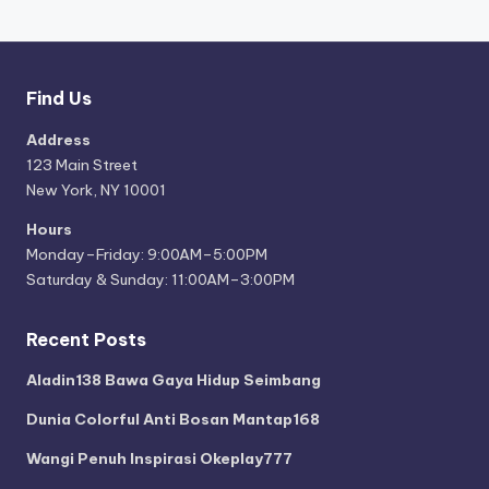
Find Us
Address
123 Main Street
New York, NY 10001
Hours
Monday–Friday: 9:00AM–5:00PM
Saturday & Sunday: 11:00AM–3:00PM
Recent Posts
Aladin138 Bawa Gaya Hidup Seimbang
Dunia Colorful Anti Bosan Mantap168
Wangi Penuh Inspirasi Okeplay777