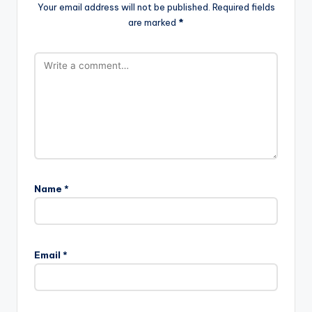
Your email address will not be published.
Required fields
are marked
*
Name
*
Email
*