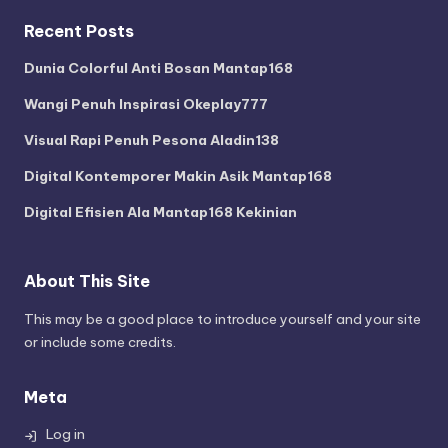
Recent Posts
Dunia Colorful Anti Bosan Mantap168
Wangi Penuh Inspirasi Okeplay777
Visual Rapi Penuh Pesona Aladin138
Digital Kontemporer Makin Asik Mantap168
Digital Efisien Ala Mantap168 Kekinian
About This Site
This may be a good place to introduce yourself and your site
or include some credits.
Meta
Log in