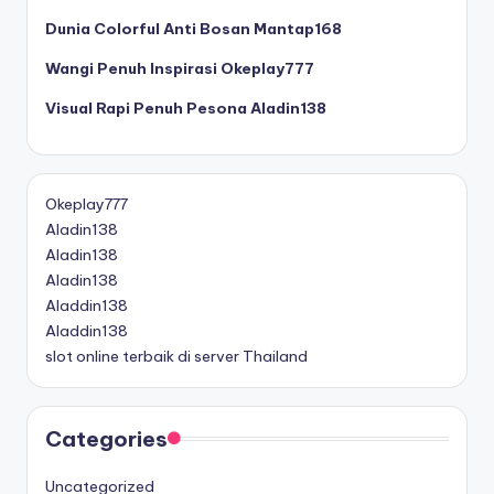
Dunia Colorful Anti Bosan Mantap168
Wangi Penuh Inspirasi Okeplay777
Visual Rapi Penuh Pesona Aladin138
Okeplay777
Aladin138
Aladin138
Aladin138
Aladdin138
Aladdin138
slot online terbaik di server Thailand
Categories
Uncategorized