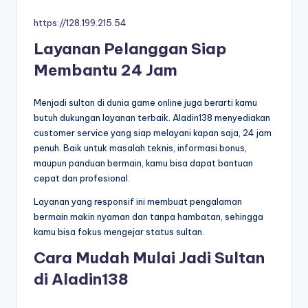
https://128.199.215.54
Layanan Pelanggan Siap
Membantu 24 Jam
Menjadi sultan di dunia game online juga berarti kamu
butuh dukungan layanan terbaik. Aladin138 menyediakan
customer service yang siap melayani kapan saja, 24 jam
penuh. Baik untuk masalah teknis, informasi bonus,
maupun panduan bermain, kamu bisa dapat bantuan
cepat dan profesional.
Layanan yang responsif ini membuat pengalaman
bermain makin nyaman dan tanpa hambatan, sehingga
kamu bisa fokus mengejar status sultan.
Cara Mudah Mulai Jadi Sultan
di Aladin138