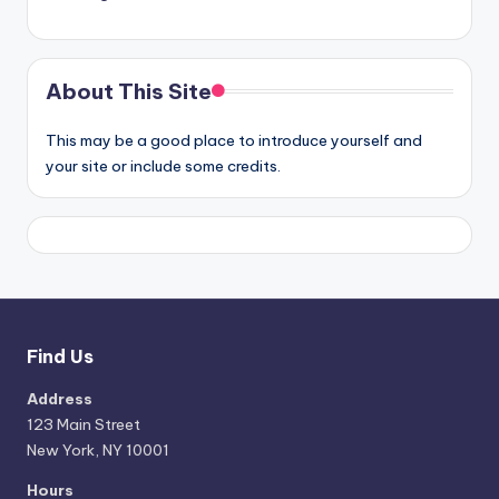
About This Site
This may be a good place to introduce yourself and
your site or include some credits.
Find Us
Address
123 Main Street
New York, NY 10001
Hours