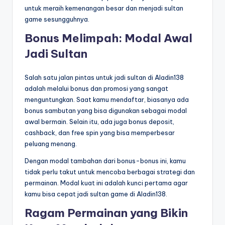
m
untuk meraih kemenangan besar dan menjadi sultan
game sesungguhnya.
p
Bonus Melimpah: Modal Awal
a
Jadi Sultan
t
B
Salah satu jalan pintas untuk jadi sultan di Aladin138
e
adalah melalui bonus dan promosi yang sangat
menguntungkan. Saat kamu mendaftar, biasanya ada
r
bonus sambutan yang bisa digunakan sebagai modal
m
awal bermain. Selain itu, ada juga bonus deposit,
cashback, dan free spin yang bisa memperbesar
ai
peluang menang.
n
Dengan modal tambahan dari bonus-bonus ini, kamu
y
tidak perlu takut untuk mencoba berbagai strategi dan
permainan. Modal kuat ini adalah kunci pertama agar
a
kamu bisa cepat jadi sultan game di Aladin138.
n
Ragam Permainan yang Bikin
g