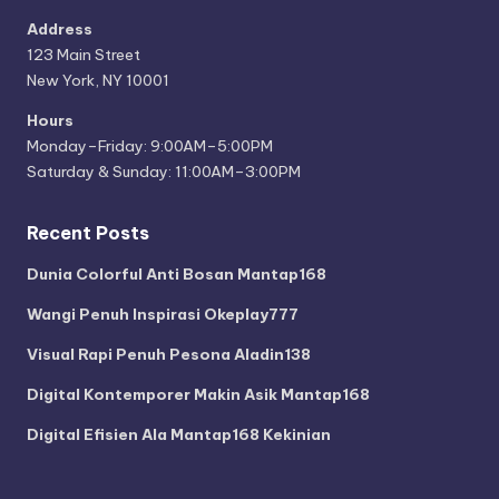
Address
123 Main Street
New York, NY 10001
Hours
Monday–Friday: 9:00AM–5:00PM
Saturday & Sunday: 11:00AM–3:00PM
Recent Posts
Dunia Colorful Anti Bosan Mantap168
Wangi Penuh Inspirasi Okeplay777
Visual Rapi Penuh Pesona Aladin138
Digital Kontemporer Makin Asik Mantap168
Digital Efisien Ala Mantap168 Kekinian