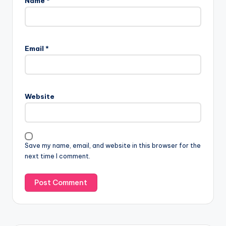
Name
*
Email
*
Website
Save my name, email, and website in this browser for the
next time I comment.