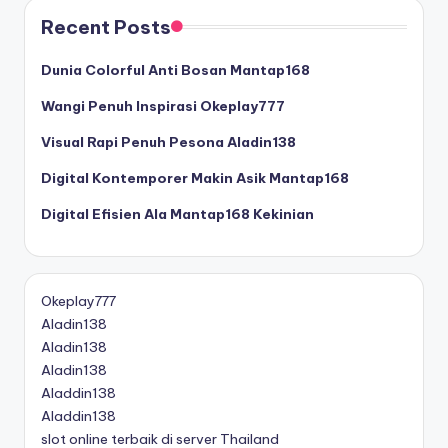
Recent Posts
Dunia Colorful Anti Bosan Mantap168
Wangi Penuh Inspirasi Okeplay777
Visual Rapi Penuh Pesona Aladin138
Digital Kontemporer Makin Asik Mantap168
Digital Efisien Ala Mantap168 Kekinian
Okeplay777
Aladin138
Aladin138
Aladin138
Aladdin138
Aladdin138
slot online terbaik di server Thailand