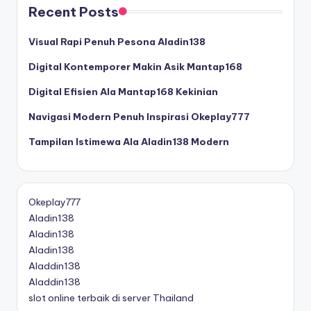
Recent Posts
Visual Rapi Penuh Pesona Aladin138
Digital Kontemporer Makin Asik Mantap168
Digital Efisien Ala Mantap168 Kekinian
Navigasi Modern Penuh Inspirasi Okeplay777
Tampilan Istimewa Ala Aladin138 Modern
Okeplay777
Aladin138
Aladin138
Aladin138
Aladdin138
Aladdin138
slot online terbaik di server Thailand