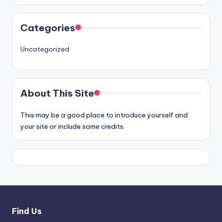
Categories
Uncategorized
About This Site
This may be a good place to introduce yourself and
your site or include some credits.
Find Us