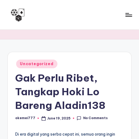
Skip
to
J
Aman
content
dan
u
nyaman,
d
judi
online
i
dengan
Posted
Uncategorized
O
in
sistem
Gak Perlu Ribet,
nl
keamanan
terbaik.
in
Tangkap Hoki Lo
e
Bareng Aladin138
T
e
No Comments
okemei777
June 19, 2025
Posted
by
r
Di era digital yang serba cepat ini, semua orang ingin