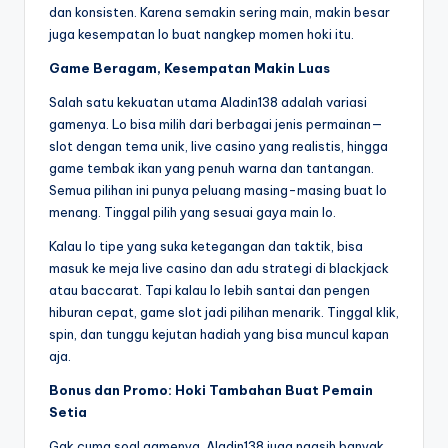
m
dan konsisten. Karena semakin sering main, makin besar
juga kesempatan lo buat nangkep momen hoki itu.
p
Game Beragam, Kesempatan Makin Luas
a
Salah satu kekuatan utama Aladin138 adalah variasi
t
gamenya. Lo bisa milih dari berbagai jenis permainan—
B
slot dengan tema unik, live casino yang realistis, hingga
game tembak ikan yang penuh warna dan tantangan.
e
Semua pilihan ini punya peluang masing-masing buat lo
r
menang. Tinggal pilih yang sesuai gaya main lo.
m
Kalau lo tipe yang suka ketegangan dan taktik, bisa
masuk ke meja live casino dan adu strategi di blackjack
ai
atau baccarat. Tapi kalau lo lebih santai dan pengen
n
hiburan cepat, game slot jadi pilihan menarik. Tinggal klik,
spin, dan tunggu kejutan hadiah yang bisa muncul kapan
y
aja.
a
Bonus dan Promo: Hoki Tambahan Buat Pemain
n
Setia
g
Gak cuma soal gamenya, Aladin138 juga ngasih banyak