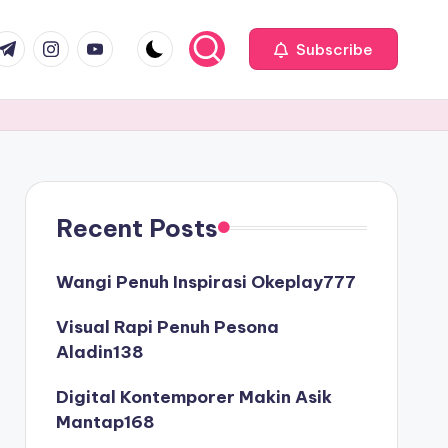
com
r.com
.me
instagram.com
youtube.com
Subscribe
Recent Posts
Wangi Penuh Inspirasi Okeplay777
Visual Rapi Penuh Pesona
Aladin138
Digital Kontemporer Makin Asik
Mantap168