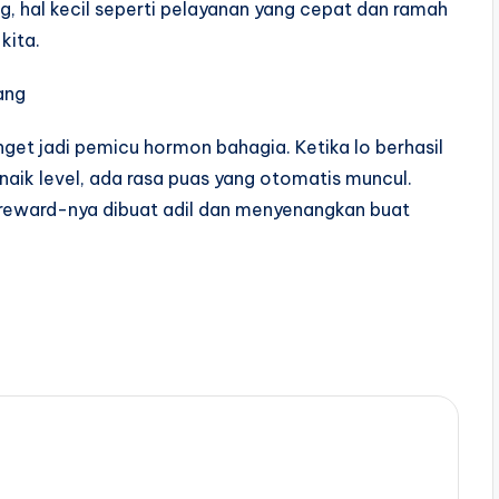
ng, hal kecil seperti pelayanan yang cepat dan ramah
kita.
ang
et jadi pemicu hormon bahagia. Ketika lo berhasil
aik level, ada rasa puas yang otomatis muncul.
m reward-nya dibuat adil dan menyenangkan buat