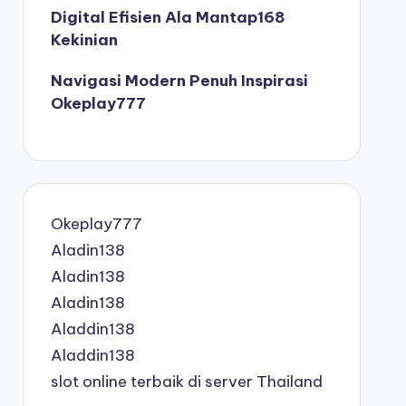
Digital Efisien Ala Mantap168
Kekinian
Navigasi Modern Penuh Inspirasi
Okeplay777
Okeplay777
Aladin138
Aladin138
Aladin138
Aladdin138
Aladdin138
slot online terbaik di server Thailand