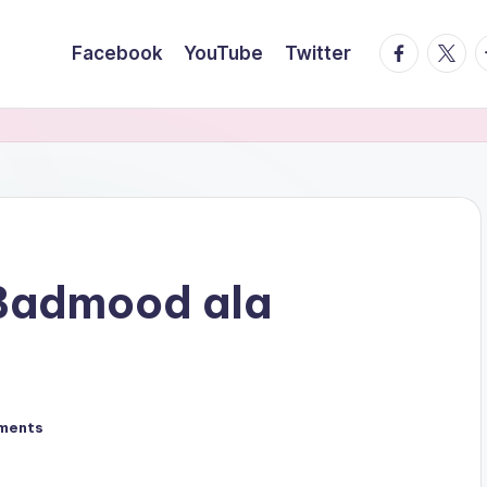
facebook.
twitte
t
Facebook
YouTube
Twitter
Badmood ala
ments