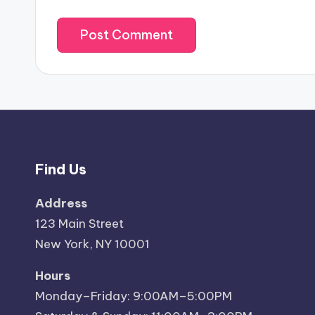
Find Us
Address
123 Main Street
New York, NY 10001
Hours
Monday–Friday: 9:00AM–5:00PM