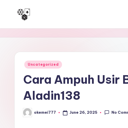
Skip
to
J
Aman
content
dan
u
nyaman,
d
judi
online
i
Posted
Uncategorized
dengan
in
O
sistem
Cara Ampuh Usir 
keamanan
nl
Aladin138
terbaik.
in
e
No Com
June 26, 2025
okemei777
Posted
by
T