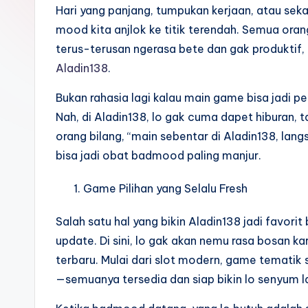
e
Hari yang panjang, tumpukan kerjaan, atau sek
mood kita anjlok ke titik terendah. Semua ora
r
terus-terusan ngerasa bete dan gak produktif
b
Aladin138
.
e
Bukan rahasia lagi kalau main game bisa jadi p
Nah, di Aladin138, lo gak cuma dapet hiburan, 
s
orang bilang, “main sebentar di Aladin138, lan
a
bisa jadi obat badmood paling manjur.
r
Game Pilihan yang Selalu Fresh
d
Salah satu hal yang bikin Aladin138 jadi favor
i
update. Di sini, lo gak akan nemu rasa bosan ka
terbaru. Mulai dari slot modern, game tematik 
D
—semuanya tersedia dan siap bikin lo senyum la
u