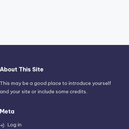
About This Site
This may be a good place to introduce yourself
and your site or include some credits.
Meta
Log in