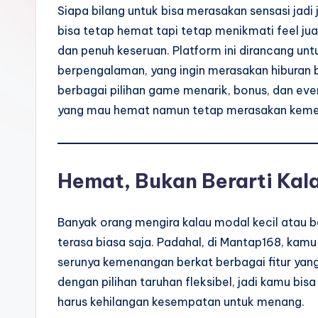
e
Siapa bilang untuk bisa merasakan sensasi jadi
bisa tetap hemat tapi tetap menikmati feel ju
r
dan penuh keseruan. Platform ini dirancang u
b
berpengalaman, yang ingin merasakan hiburan 
berbagai pilihan game menarik, bonus, dan eve
e
yang mau hemat namun tetap merasakan kem
s
a
Hemat, Bukan Berarti Kal
r
d
Banyak orang mengira kalau modal kecil ata
terasa biasa saja. Padahal, di Mantap168, kam
i
serunya kemenangan berkat berbagai fitur yan
D
dengan pilihan taruhan fleksibel, jadi kamu bi
harus kehilangan kesempatan untuk menang.
u