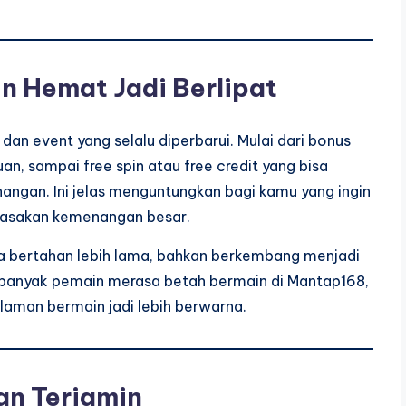
n Hemat Jadi Berlipat
an event yang selalu diperbarui. Mulai dari bonus
, sampai free spin atau free credit yang bisa
gan. Ini jelas menguntungkan bagi kamu yang ingin
rasakan kemenangan besar.
 bertahan lebih lama, bahkan berkembang menjadi
a banyak pemain merasa betah bermain di Mantap168,
alaman bermain jadi lebih berwarna.
n Terjamin