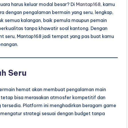
 juara harus keluar modal besar? Di
Mantap168
, kamu
ara dengan pengalaman bermain yang seru, lengkap,
ntuk semua kalangan, baik pemula maupun pemain
berkualitas tanpa khawatir soal kantong. Dengan
nt seru, Mantap168 jadi tempat yang pas buat kamu
enangan.
ah Seru
u bermain hemat akan membuat pengalaman main
u tetap bisa merasakan atmosfer kompetitif dan
g tersedia. Platform ini menghadirkan beragam game
sa mengatur strategi sesuai dengan budget tanpa