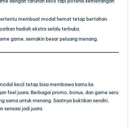
me dengan taruhan kecil tapi potensi kemenangan
tertentu membuat modal hemat tetap bertahan.
kan hadiah ekstra selalu terbuka.
me game, semakin besar peluang menang.
, modal kecil tetap bisa membawa kamu ke
 feel juara. Berbagai promo, bonus, dan game seru
 sama untuk menang. Saatnya buktikan sendiri,
sensasi jadi juara.