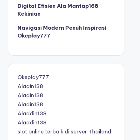
Digital Efisien Ala Mantap168
Kekinian
Navigasi Modern Penuh Inspirasi
Okeplay777
Okeplay777
Aladin138
Aladin138
Aladin138
Aladdin138
Aladdin138
slot online terbaik di server Thailand