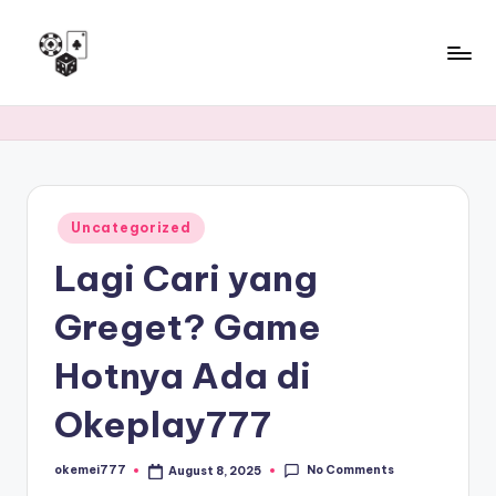
Skip
to
J
Aman
content
dan
u
nyaman,
d
judi
online
i
dengan
Posted
Uncategorized
O
in
sistem
Lagi Cari yang
nl
keamanan
terbaik.
in
Greget? Game
e
Hotnya Ada di
T
Okeplay777
e
r
No Comments
okemei777
August 8, 2025
Posted
by