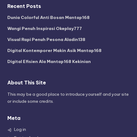
Recent Posts
Dunia Colorful Anti Bosan Mantap168
Wangi Penuh Inspirasi Okeplay777
Visual Rapi Penuh Pesona Aladin138
Digital Kontemporer Makin Asik Mantap168
Digital Efisien Ala Mantap168 Kekinian
About This Site
This may be a good place to introduce yourself and your site
or include some credits.
Meta
Log in