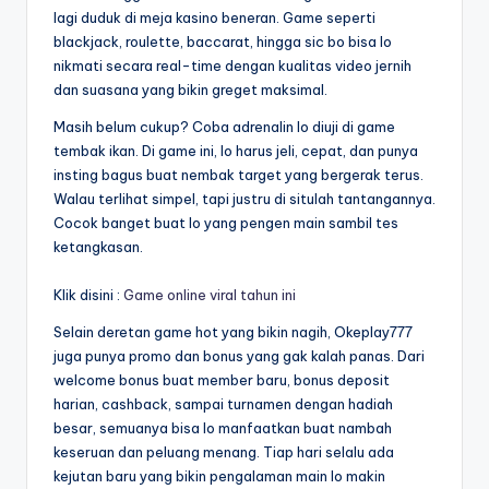
lagi duduk di meja kasino beneran. Game seperti
P
blackjack, roulette, baccarat, hingga sic bo bisa lo
a
nikmati secara real-time dengan kualitas video jernih
dan suasana yang bikin greget maksimal.
li
Masih belum cukup? Coba adrenalin lo diuji di game
n
tembak ikan. Di game ini, lo harus jeli, cepat, dan punya
g
insting bagus buat nembak target yang bergerak terus.
Walau terlihat simpel, tapi justru di situlah tantangannya.
T
Cocok banget buat lo yang pengen main sambil tes
e
ketangkasan.
r
Klik disini :
Game online viral tahun ini
p
Selain deretan game hot yang bikin nagih, Okeplay777
e
juga punya promo dan bonus yang gak kalah panas. Dari
welcome bonus buat member baru, bonus deposit
r
harian, cashback, sampai turnamen dengan hadiah
c
besar, semuanya bisa lo manfaatkan buat nambah
keseruan dan peluang menang. Tiap hari selalu ada
a
kejutan baru yang bikin pengalaman main lo makin