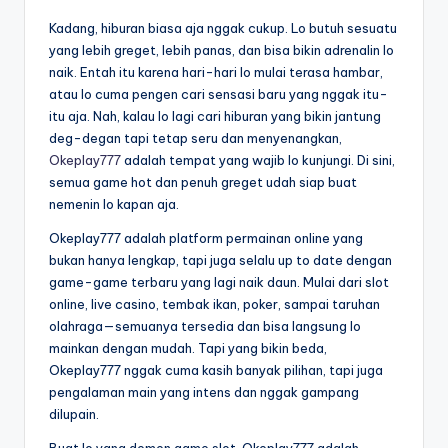
b
e
Kadang, hiburan biasa aja nggak cukup. Lo butuh sesuatu
yang lebih greget, lebih panas, dan bisa bikin adrenalin lo
s
naik. Entah itu karena hari-hari lo mulai terasa hambar,
a
atau lo cuma pengen cari sensasi baru yang nggak itu-
itu aja. Nah, kalau lo lagi cari hiburan yang bikin jantung
r
deg-degan tapi tetap seru dan menyenangkan,
d
Okeplay777
adalah tempat yang wajib lo kunjungi. Di sini,
semua game hot dan penuh greget udah siap buat
i
nemenin lo kapan aja.
D
Okeplay777 adalah platform permainan online yang
u
bukan hanya lengkap, tapi juga selalu up to date dengan
game-game terbaru yang lagi naik daun. Mulai dari slot
ni
online, live casino, tembak ikan, poker, sampai taruhan
a
olahraga—semuanya tersedia dan bisa langsung lo
mainkan dengan mudah. Tapi yang bikin beda,
:
Okeplay777 nggak cuma kasih banyak pilihan, tapi juga
T
pengalaman main yang intens dan nggak gampang
dilupain.
e