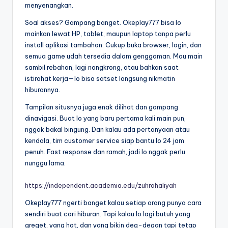
y
menyenangkan.
a
Soal akses? Gampang banget. Okeplay777 bisa lo
mainkan lewat HP, tablet, maupun laptop tanpa perlu
install aplikasi tambahan. Cukup buka browser, login, dan
semua game udah tersedia dalam genggaman. Mau main
sambil rebahan, lagi nongkrong, atau bahkan saat
istirahat kerja—lo bisa satset langsung nikmatin
hiburannya.
Tampilan situsnya juga enak dilihat dan gampang
dinavigasi. Buat lo yang baru pertama kali main pun,
nggak bakal bingung. Dan kalau ada pertanyaan atau
kendala, tim customer service siap bantu lo 24 jam
penuh. Fast response dan ramah, jadi lo nggak perlu
nunggu lama.
https://independent.academia.edu/zuhrahaliyah
Okeplay777 ngerti banget kalau setiap orang punya cara
sendiri buat cari hiburan. Tapi kalau lo lagi butuh yang
greget, yang hot, dan yang bikin deg-degan tapi tetap