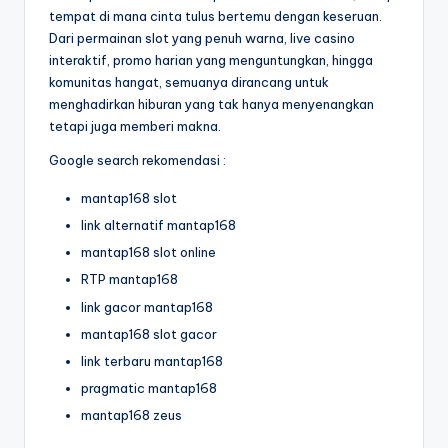
tempat di mana cinta tulus bertemu dengan keseruan.
Dari permainan slot yang penuh warna, live casino
interaktif, promo harian yang menguntungkan, hingga
komunitas hangat, semuanya dirancang untuk
menghadirkan hiburan yang tak hanya menyenangkan
tetapi juga memberi makna.
Google search rekomendasi :
mantap168 slot
link alternatif mantap168
mantap168 slot online
RTP mantap168
link gacor mantap168
mantap168 slot gacor
link terbaru mantap168
pragmatic mantap168
mantap168 zeus