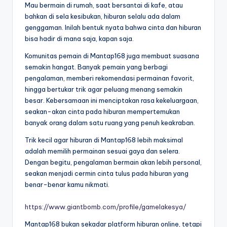
y
Mau bermain di rumah, saat bersantai di kafe, atau
bahkan di sela kesibukan, hiburan selalu ada dalam
a
genggaman. Inilah bentuk nyata bahwa cinta dan hiburan
bisa hadir di mana saja, kapan saja.
Komunitas pemain di Mantap168 juga membuat suasana
semakin hangat. Banyak pemain yang berbagi
pengalaman, memberi rekomendasi permainan favorit,
hingga bertukar trik agar peluang menang semakin
besar. Kebersamaan ini menciptakan rasa kekeluargaan,
seakan-akan cinta pada hiburan mempertemukan
banyak orang dalam satu ruang yang penuh keakraban.
Trik kecil agar hiburan di Mantap168 lebih maksimal
adalah memilih permainan sesuai gaya dan selera.
Dengan begitu, pengalaman bermain akan lebih personal,
seakan menjadi cermin cinta tulus pada hiburan yang
benar-benar kamu nikmati.
https://www.giantbomb.com/profile/gamelakesya/
Mantap168 bukan sekadar platform hiburan online, tetapi