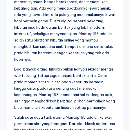
b
merasa nyaman, bebas berekspresi, dan menemukan
e
kebahagiaan. Ada yang mendapatkannya lewat musik,
ada yang lewat film, ada pula yang menemukannya lewat
s
hobi bermain game. Di era digital seperti sekarang,
a
hiburan bisa hadir dalam bentuk yang lebih modern,
interaktif, sekaligus menyenangkan.
Mantap168
adalah
r
salah satu platform hiburan online yang mampu
d
menghadirkan suasana unik: tempat di mana cinta tulus
pada hiburan bertemu dengan keseruan yang tak ada
i
habisnya.
D
Bagi banyak orang, hiburan bukan hanya sekadar mengisi
u
waktu luang, tetapi juga menjadi bentuk cinta. Cinta
pada momen santai, cinta pada keseruan bermain,
ni
hingga cinta pada rasa senang saat merasakan
a
kemenangan. Mantap168 memahami hal ini dengan baik,
sehingga menghadirkan berbagai pilihan permainan yang
:
bisa memenuhi kebutuhan hiburan setiap pemainnya.
T
Salah satu daya tarik utama Mantap168 adalah koleksi
e
permainan slot yang beragam. Dari slot klasik sederhana