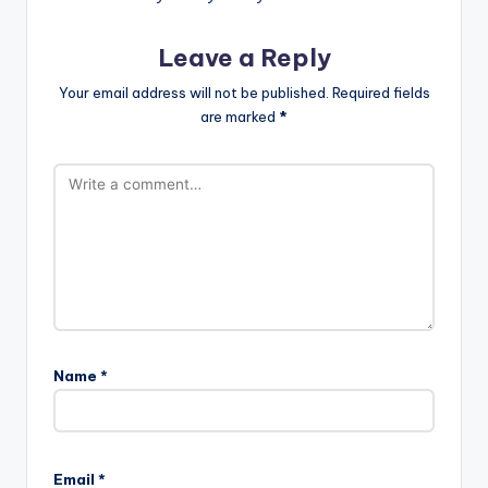
Leave a Reply
Your email address will not be published.
Required fields
are marked
*
Name
*
Email
*