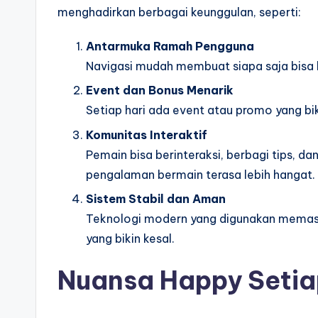
e
menghadirkan berbagai keunggulan, seperti:
r
Antarmuka Ramah Pengguna
m
Navigasi mudah membuat siapa saja bisa 
a
Event dan Bonus Menarik
Setiap hari ada event atau promo yang b
in
Komunitas Interaktif
y
Pemain bisa berinteraksi, berbagi tips, 
pengalaman bermain terasa lebih hangat.
a
Sistem Stabil dan Aman
n
Teknologi modern yang digunakan memast
yang bikin kesal.
g
P
Nuansa Happy Setia
a