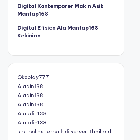
Digital Kontemporer Makin Asik
Mantap168
Digital Efisien Ala Mantap168
Kekinian
Okeplay777
Aladin138
Aladin138
Aladin138
Aladdin138
Aladdin138
slot online terbaik di server Thailand