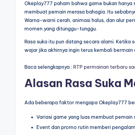
Okeplay777 paham bahwa game bukan hanya so
li
membuat pemain merasa bahagia. Itu sebabnya
n
Warna-warni cerah, animasi halus, dan alur pe
momen yang ditunggu-tunggu.
g
Rasa suka itu pun datang secara alami. Ketika
T
wajar jika akhirnya ingin terus kembali bermain
e
Baca selengkapnya :
RTP permainan terbaru saa
r
Alasan Rasa Suka M
p
e
Ada beberapa faktor mengapa Okeplay777 berh
r
Variasi game yang luas membuat pemain se
c
Event dan promo rutin memberi pengalam
a