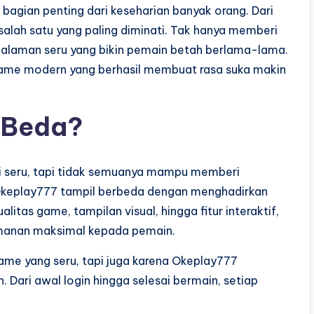
i bagian penting dari keseharian banyak orang. Dari
 salah satu yang paling diminati. Tak hanya memberi
alaman seru yang bikin pemain betah berlama-lama.
game modern yang berhasil membuat rasa suka makin
 Beda?
ji seru, tapi tidak semuanya mampu memberi
keplay777 tampil berbeda dengan menghadirkan
alitas game, tampilan visual, hingga fitur interaktif,
manan maksimal kepada pemain.
ame yang seru, tapi juga karena Okeplay777
Dari awal login hingga selesai bermain, setiap