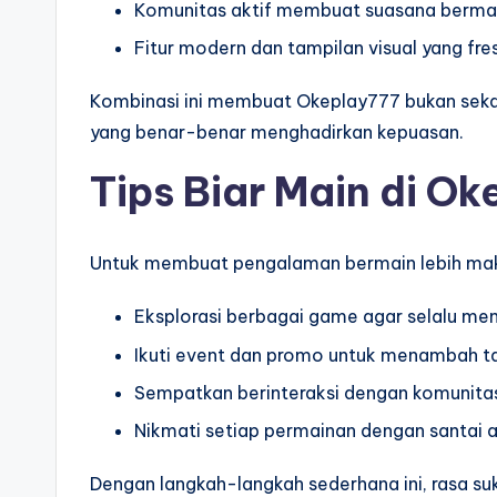
Komunitas aktif membuat suasana bermain
y
Fitur modern dan tampilan visual yang 
a
Kombinasi ini membuat Okeplay777 bukan sekada
yang benar-benar menghadirkan kepuasan.
Tips Biar Main di O
Untuk membuat pengalaman bermain lebih maks
Eksplorasi berbagai game agar selalu me
Ikuti event dan promo untuk menambah ta
Sempatkan berinteraksi dengan komunitas 
Nikmati setiap permainan dengan santai a
Dengan langkah-langkah sederhana ini, rasa s