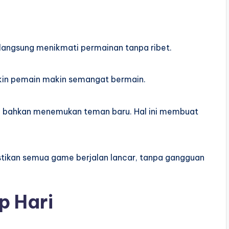
langsung menikmati permainan tanpa ribet.
ikin pemain makin semangat bermain.
dan bahkan menemukan teman baru. Hal ini membuat
ikan semua game berjalan lancar, tanpa gangguan
p Hari