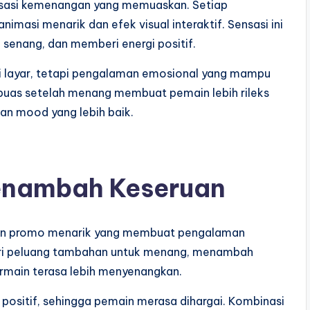
ensasi kemenangan yang memuaskan. Setiap
imasi menarik dan efek visual interaktif. Sensasi ini
enang, dan memberi energi positif.
i layar, tetapi pengalaman emosional yang mampu
uas setelah menang membuat pemain lebih rileks
an mood yang lebih baik.
enambah Keseruan
dan promo menarik yang membuat pengalaman
eri peluang tambahan untuk menang, menambah
ermain terasa lebih menyenangkan.
positif, sehingga pemain merasa dihargai. Kombinasi