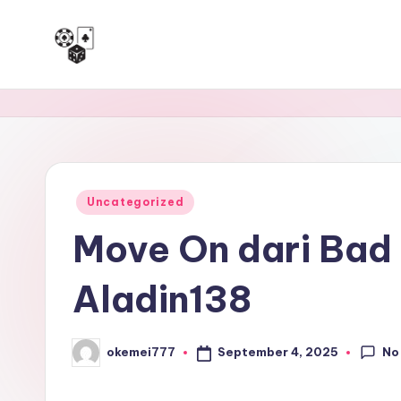
Skip
to
J
Aman
content
dan
u
nyaman,
d
judi
online
i
Posted
Uncategorized
dengan
in
O
sistem
Move On dari Bad
keamanan
nl
Aladin138
terbaik.
in
e
No
September 4, 2025
okemei777
Posted
by
T