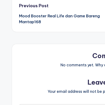
Post
Previous Post
Mood Booster Real Life dan Game Bareng
navigation
Mantap168
Co
No comments yet. Why do
Leav
Your email address will not be p