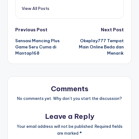
View All Posts
Post
Previous Post
Next Post
Sensasi Mancing Plus
Okeplay777 Tempat
navigation
Game Seru Cuma di
Main Online Beda dan
Mantap168
Menarik
Comments
No comments yet. Why don’t you start the discussion?
Leave a Reply
Your email address will not be published.
Required fields
are marked
*