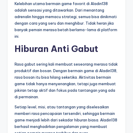
m
Kelebihan utama bermain game favorit di Aladin138
adalah sensasi yang ditawarkan. Dari menantang
p
adrenalin hingga memacu strategi, semua bisa dinikmati
a
dengan cara yang seru dan menghibur. Tidak heran jika
banyak pemain merasa betah berlama-lama di platform
t
ini.
B
Hiburan Anti Gabut
e
r
Rasa gabut sering kali membuat seseorang merasa tidak
produktif dan bosan. Dengan bermain game di Aladin138,
m
rasa bosan itu bisa hilang seketika. Aktivitas bermain
ai
game tidak hanya menyenangkan, tetapi juga membuat
pikiran tetap aktif dan fokus pada tantangan yang ada
n
di permainan.
y
Setiap level, misi, atau tantangan yang diselesaikan
a
memberi rasa pencapaian tersendiri, sehingga bermain
n
game menjadi lebih dari sekadar hiburan biasa. Aladin138
berhasil menghadirkan pengalaman yang membuat
g