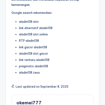
kemenangan.
Google search rekomendasi :
aladin138 slot
link alternatif aladin138
aladin138 slot online
RTP aladin138
link gacor aladin138
aladin138 slot gacor
link terbaru aladin138
pragmatic aladin138
aladin138 zeus
Last updated on September 8, 2025
okemei777