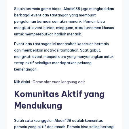
y
Selain bermain game biasa, Aladin138 juga menghadirkan
a
berbagai event dan tantangan yang membuat
pengalaman bermain semakin menarik. Pemain bisa
mengikuti event harian, mingguan, atau turnamen khusus
untuk memperebutkan hadiah menarik.
Event dan tantangan ini menambah keseruan bermain
dan memberikan motivasi tambahan. Saat gabut,
mengikuti event menjadi cara yang menyenangkan untuk
tetap aktif sekaligus mendapatkan peluang
kemenangan.
Klik disini :
Game slot cuan langsung cair
Komunitas Aktif yang
Mendukung
Salah satu keunggulan Aladin138 adalah komunitas
pemain yang aktif dan ramah. Pemain bisa saling berbagi