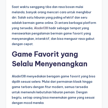
b
e
Saat waktu senggang tiba dan rasa bosan mulai
melanda, banyak orang mencari cara untuk menghibur
s
diri. Salah satu hiburan yang paling efektif dan seru
a
adalah bermain game online. Di antara berbagai platform
yang tersedia,
Aladin138
hadir sebagai tempat yang
r
menawarkan pengalaman bermain game favorit yang
d
menyenangkan, interaktif, dan bisa mengusir rasa gabut
dengan cepat.
i
Game Favorit yang
D
Selalu Menyenangkan
u
ni
Aladin138 menyediakan beragam game favorit yang bisa
a
dipilih sesuai selera. Mulai dari permainan klasik hingga
:
game terbaru dengan fitur modern, semua tersedia
untuk memenuhi kebutuhan hiburan pemain. Dengan
T
begitu, setiap orang bisa menemukan game yang sesuai
e
dengan mood mereka.