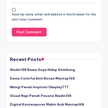
Save my name, email, and website in this browser for the
next time I comment.
Recent Posts
Aladin138 Bawa Gaya Hidup Seimbang
Dunia Colorful Anti Bosan Mantap168
Wangi Penuh Inspirasi Okeplay777
Visual Rapi Penuh Pesona Aladin138
Digital Kontemporer Makin Asik Mantap168