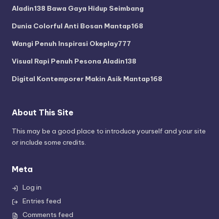
Aladin138 Bawa Gaya Hidup Seimbang
Dunia Colorful Anti Bosan Mantap168
Wangi Penuh Inspirasi Okeplay777
Visual Rapi Penuh Pesona Aladin138
Digital Kontemporer Makin Asik Mantap168
About This Site
This may be a good place to introduce yourself and your site
or include some credits.
Meta
Log in
Entries feed
Comments feed