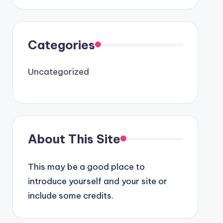
Categories
Uncategorized
About This Site
This may be a good place to
introduce yourself and your site or
include some credits.