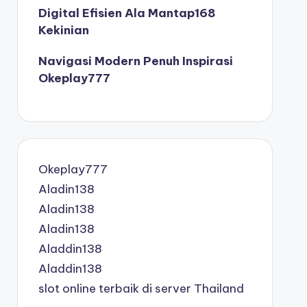
Digital Efisien Ala Mantap168
Kekinian
Navigasi Modern Penuh Inspirasi
Okeplay777
Okeplay777
Aladin138
Aladin138
Aladin138
Aladdin138
Aladdin138
slot online terbaik di server Thailand