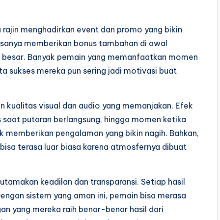
a rajin menghadirkan event dan promo yang bikin
asanya memberikan bonus tambahan di awal
bih besar. Banyak pemain yang memanfaatkan momen
ta sukses mereka pun sering jadi motivasi buat
n kualitas visual dan audio yang memanjakan. Efek
s saat putaran berlangsung, hingga momen ketika
 memberikan pengalaman yang bikin nagih. Bahkan,
sa terasa luar biasa karena atmosfernya dibuat
utamakan keadilan dan transparansi. Setiap hasil
 Dengan sistem yang aman ini, pemain bisa merasa
n yang mereka raih benar-benar hasil dari