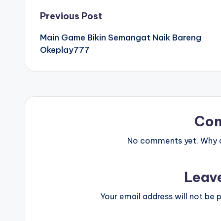
Post
Previous Post
Main Game Bikin Semangat Naik Bareng
navigation
Okeplay777
Co
No comments yet. Why do
Leav
Your email address will not be p