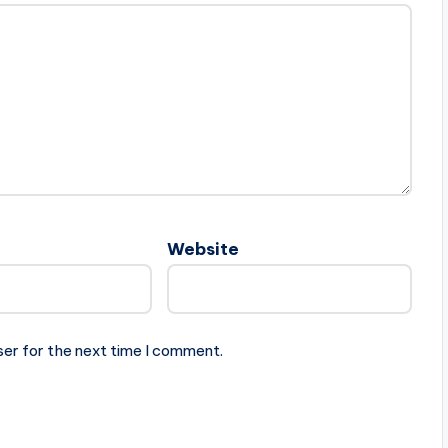
Website
ser for the next time I comment.