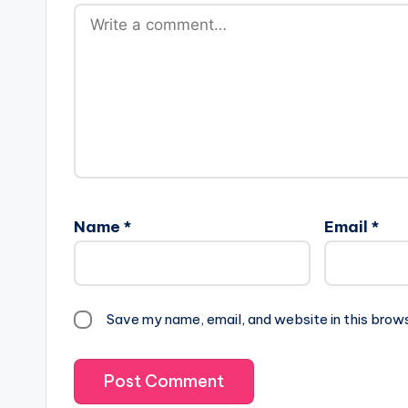
Name
*
Email
*
Save my name, email, and website in this brow