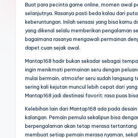
e
Buat para pecinta game online, momen awal pe
selanjutnya. Rasanya pasti beda kalau dari pu
r
keberuntungan. Inilah sensasi yang bisa kamu 
b
yang dikenal selalu memberikan pengalaman ser
bagaimana rasanya mengawali permainan deng
e
dapet cuan sejak awal.
s
Mantap168 hadir bukan sekadar sebagai tempat
a
ingin menikmati permainan seru dengan pelua
mulai bermain, atmosfer seru sudah langsung t
r
sering kali kejutan muncul lebih cepat dari ya
d
Mantap168 jadi destinasi favorit: rasa puas b
i
Kelebihan lain dari Mantap168 ada pada desa
kalangan. Pemain pemula sekalipun bisa deng
D
berpengalaman akan tetap merasa tertantang de
u
membuat setiap pemain merasa nyaman, sekal