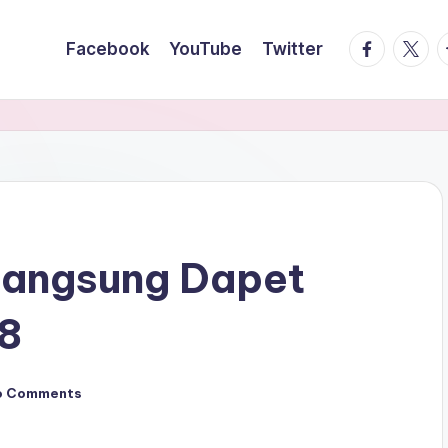
facebook.
twitte
t
Facebook
YouTube
Twitter
Langsung Dapet
8
o Comments