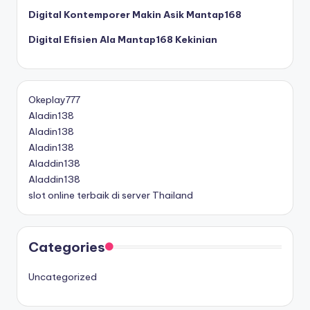
Digital Kontemporer Makin Asik Mantap168
Digital Efisien Ala Mantap168 Kekinian
Okeplay777
Aladin138
Aladin138
Aladin138
Aladdin138
Aladdin138
slot online terbaik di server Thailand
Categories
Uncategorized