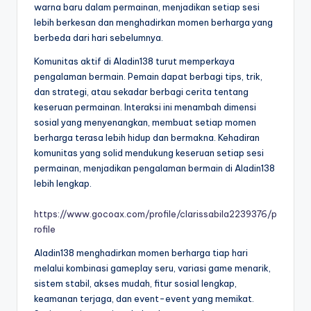
y
warna baru dalam permainan, menjadikan setiap sesi
lebih berkesan dan menghadirkan momen berharga yang
a
berbeda dari hari sebelumnya.
Komunitas aktif di Aladin138 turut memperkaya
pengalaman bermain. Pemain dapat berbagi tips, trik,
dan strategi, atau sekadar berbagi cerita tentang
keseruan permainan. Interaksi ini menambah dimensi
sosial yang menyenangkan, membuat setiap momen
berharga terasa lebih hidup dan bermakna. Kehadiran
komunitas yang solid mendukung keseruan setiap sesi
permainan, menjadikan pengalaman bermain di Aladin138
lebih lengkap.
https://www.gocoax.com/profile/clarissabila2239376/p
rofile
Aladin138 menghadirkan momen berharga tiap hari
melalui kombinasi gameplay seru, variasi game menarik,
sistem stabil, akses mudah, fitur sosial lengkap,
keamanan terjaga, dan event-event yang memikat.