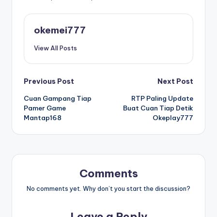
okemei777
View All Posts
Post
Previous Post
Next Post
Cuan Gampang Tiap
RTP Paling Update
navigation
Pamer Game
Buat Cuan Tiap Detik
Mantap168
Okeplay777
Comments
No comments yet. Why don’t you start the discussion?
Leave a Reply