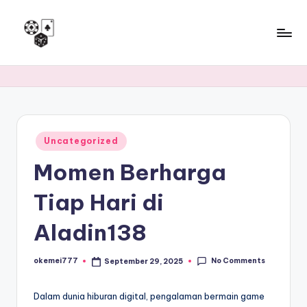
Skip
to
J
Aman
content
dan
u
nyaman,
d
judi
online
i
dengan
Posted
Uncategorized
O
in
sistem
Momen Berharga
nl
keamanan
terbaik.
in
Tiap Hari di
e
Aladin138
T
e
No Comments
okemei777
September 29, 2025
Posted
by
r
Dalam dunia hiburan digital, pengalaman bermain game