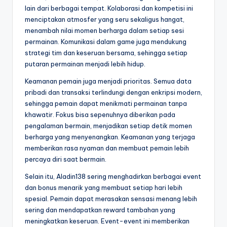
lain dari berbagai tempat. Kolaborasi dan kompetisi ini
P
menciptakan atmosfer yang seru sekaligus hangat,
a
menambah nilai momen berharga dalam setiap sesi
permainan. Komunikasi dalam game juga mendukung
li
strategi tim dan keseruan bersama, sehingga setiap
n
putaran permainan menjadi lebih hidup.
g
Keamanan pemain juga menjadi prioritas. Semua data
pribadi dan transaksi terlindungi dengan enkripsi modern,
T
sehingga pemain dapat menikmati permainan tanpa
e
khawatir. Fokus bisa sepenuhnya diberikan pada
pengalaman bermain, menjadikan setiap detik momen
r
berharga yang menyenangkan. Keamanan yang terjaga
p
memberikan rasa nyaman dan membuat pemain lebih
percaya diri saat bermain.
e
Selain itu, Aladin138 sering menghadirkan berbagai event
r
dan bonus menarik yang membuat setiap hari lebih
c
spesial. Pemain dapat merasakan sensasi menang lebih
sering dan mendapatkan reward tambahan yang
a
meningkatkan keseruan. Event-event ini memberikan