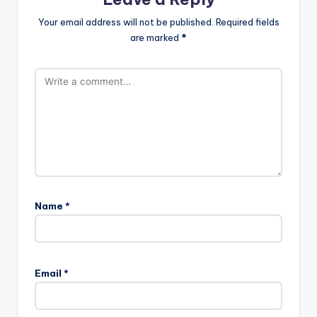
Your email address will not be published.
Required fields
are marked
*
Name
*
Email
*