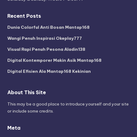
Recent Posts
Dunia Colorful Anti Bosan Mantap168
Wangi Penuh Inspirasi Okeplay777
Visual Rapi Penuh Pesona Aladin138
Digital Kontemporer Makin Asik Mantap168
Digital Efisien Ala Mantap168 Kekinian
About This Site
This may be a good place to introduce yourself and your site
or include some credits.
Meta