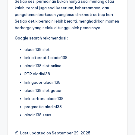
Setiap sesi permainan bukan hanya soal menang atau
kalah, tetapi juga soal keseruan, kebersamaan, dan
pengalaman berkesan yang bisa dinikmati setiap hari.
Setiap detik bermain lebih berarti, menghadirkan momen
berharga yang selalu ditunggu oleh pemainnya.
Google search rekomendasi :
aladin138 slot
link alternatif aladin138
aladin138 slot online
RTP aladin138
link gacor aladin138
aladin138 slot gacor
link terbaru aladin138
pragmatic aladin138
aladin138 zeus
Last updated on September 29, 2025