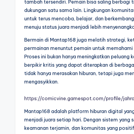
e
tambah tersendiri. Pemain bisa saling berbagi 
dukungan satu sama lain. Lingkungan komunitas
r
untuk terus mencoba, belajar, dan berkembang.
m
menuju status juara menjadi lebih menyenangk
a
Bermain di Mantap168 juga melatih strategi, ke
permainan menuntut pemain untuk memahami po
in
Proses ini bukan hanya meningkatkan peluang 
y
berpikir kritis yang dapat diterapkan di berba
tidak hanya merasakan hiburan, tetapi juga 
a
mengasyikkan.
n
https://comicvine.gamespot.com/profile/jahra
g
Mantap168 adalah platform hiburan digital ya
P
menjadi juara setiap hari. Dengan sistem yang s
a
keamanan terjamin, dan komunitas yang positi