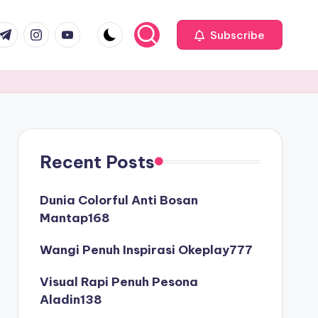
com
r.com
.me
instagram.com
youtube.com
Subscribe
Recent Posts
Dunia Colorful Anti Bosan
Mantap168
Wangi Penuh Inspirasi Okeplay777
Visual Rapi Penuh Pesona
Aladin138