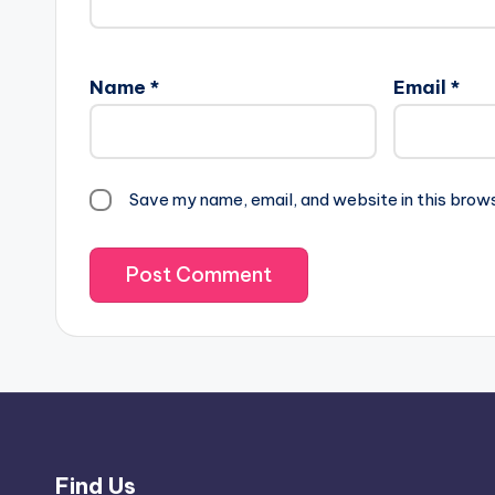
Name
*
Email
*
Save my name, email, and website in this brow
Find Us