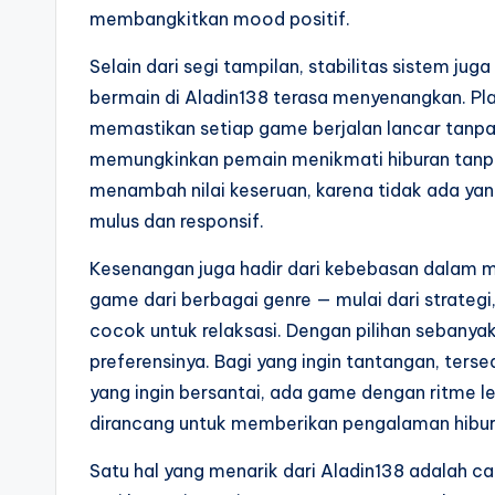
membangkitkan mood positif.
ni
Selain dari segi tampilan, stabilitas sistem j
a
bermain di Aladin138 terasa menyenangkan. Pla
:
memastikan setiap game berjalan lancar tanpa 
memungkinkan pemain menikmati hiburan tanpa
T
menambah nilai keseruan, karena tidak ada ya
e
mulus dan responsif.
m
Kesenangan juga hadir dari kebebasan dalam me
game dari berbagai genre — mulai dari strategi
p
cocok untuk relaksasi. Dengan pilihan sebanya
a
preferensinya. Bagi yang ingin tantangan, ter
yang ingin bersantai, ada game dengan ritme 
t
dirancang untuk memberikan pengalaman hibur
B
Satu hal yang menarik dari Aladin138 adalah ca