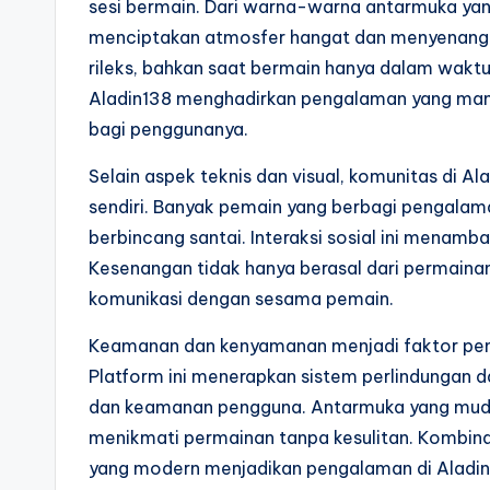
e
sesi bermain. Dari warna-warna antarmuka yang
menciptakan atmosfer hangat dan menyenangk
r
rileks, bahkan saat bermain hanya dalam waktu 
m
Aladin138 menghadirkan pengalaman yang ma
bagi penggunanya.
a
Selain aspek teknis dan visual, komunitas di A
in
sendiri. Banyak pemain yang berbagi pengalaman
y
berbincang santai. Interaksi sosial ini menam
Kesenangan tidak hanya berasal dari permainan 
a
komunikasi dengan sesama pemain.
n
Keamanan dan kenyamanan menjadi faktor pent
g
Platform ini menerapkan sistem perlindungan da
dan keamanan pengguna. Antarmuka yang muda
P
menikmati permainan tanpa kesulitan. Kombin
a
yang modern menjadikan pengalaman di Aladin