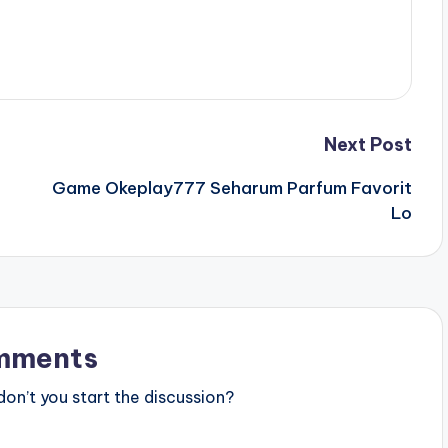
Next Post
Game Okeplay777 Seharum Parfum Favorit
Lo
mments
n’t you start the discussion?