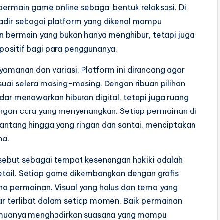
 bermain game online sebagai bentuk relaksasi. Di
adir sebagai platform yang dikenal mampu
 bermain yang bukan hanya menghibur, tetapi juga
ositif bagi para penggunanya.
yamanan dan variasi. Platform ini dirancang agar
uai selera masing-masing. Dengan ribuan pilihan
ar menawarkan hiburan digital, tetapi juga ruang
ngan cara yang menyenangkan. Setiap permainan di
nantang hingga yang ringan dan santai, menciptakan
na.
isebut sebagai tempat kesenangan hakiki adalah
etail. Setiap game dikembangkan dengan grafis
a permainan. Visual yang halus dan tema yang
terlibat dalam setiap momen. Baik permainan
muanya menghadirkan suasana yang mampu