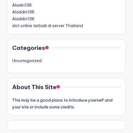
Aladin138
Aladdin138
Aladdin138
slot online terbaik di server Thailand
Categories
Uncategorized
About This Site
This may be a good place to introduce yourself and
your site or include some credits.