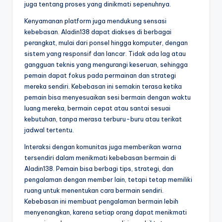
y
juga tentang proses yang dinikmati sepenuhnya.
a
Kenyamanan platform juga mendukung sensasi
kebebasan. Aladin138 dapat diakses di berbagai
perangkat, mulai dari ponsel hingga komputer, dengan
sistem yang responsif dan lancar. Tidak ada lag atau
gangguan teknis yang mengurangi keseruan, sehingga
pemain dapat fokus pada permainan dan strategi
mereka sendiri. Kebebasan ini semakin terasa ketika
pemain bisa menyesuaikan sesi bermain dengan waktu
luang mereka, bermain cepat atau santai sesuai
kebutuhan, tanpa merasa terburu-buru atau terikat
jadwal tertentu.
Interaksi dengan komunitas juga memberikan warna
tersendiri dalam menikmati kebebasan bermain di
Aladin138. Pemain bisa berbagi tips, strategi, dan
pengalaman dengan member lain, tetapi tetap memiliki
ruang untuk menentukan cara bermain sendiri.
Kebebasan ini membuat pengalaman bermain lebih
menyenangkan, karena setiap orang dapat menikmati