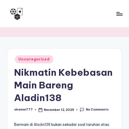
Skip
to
J
Aman
content
dan
u
nyaman,
d
judi
online
i
dengan
Posted
Uncategorized
O
in
sistem
Nikmatin Kebebasan
nl
keamanan
terbaik.
in
Main Bareng
e
Aladin138
T
e
No Comments
okemei777
November 12, 2025
Posted
by
r
Bermain di
Aladin138
bukan sekadar soal taruhan atau