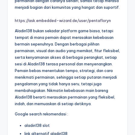
permainan dengan caranya sendiri, sambil tetap merasa
menjadi bagian dari komunitas yang hangat dan suportif.
https://ask.embedded-wizard.de/user/pentafloryn
Aladin138 bukan sekadar platform game biasa, tetapi
tempat di mana pemain dapat merasakan kebebasan
bermain sepenuhnya. Dengan berbagai pilihan
permainan, visual dan audio yang memikat, fitur fleksibel,
serta kenyamanan akses di berbagai perangkat, setiap
sesi di Aladin138 terasa personal dan menyenangkan.
Pemain bebas menentukan tempo, strategi, dan cara
menikmati permainan, sehingga setiap putaran menjadi
pengalaman yang tidak hanya seru, tetapi juga
membahagiakan. Nikmatin kebebasan main bareng
Aladin138 berarti merasakan permainan yang fleksibel,
indah, dan memuaskan di setiap detiknya.
Google search rekomendasi :
aladin138 slot
link alternatif aladin138