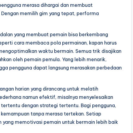
pengguna merasa dihargai dan membuat
 Dengan memilih gim yang tepat, performa
 andalan yang membuat pemain bisa berkembang
 seperti cara membaca pola permainan, kapan harus
mengoptimalkan waktu bermain. Semua trik disajikan
hkan oleh pemain pemula. Yang lebih menarik,
hingga pengguna dapat langsung merasakan perbedaan
angan harian yang dirancang untuk melatih
 sederhana namun efektif, misalnya menyelesaikan
tertentu dengan strategi tertentu. Bagi pengguna,
 kemampuan tanpa merasa tertekan. Setiap
n yang memotivasi pemain untuk bermain lebih baik