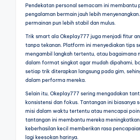
Pendekatan personal semacam ini membantu 
ni
pengalaman bermain jauh lebih menyenangkan.
a
permainan pun lebih stabil dan mulus.
:
Trik smart ala Okeplay777 juga menjadi fitur
tanpa tekanan. Platform ini menyediakan tips
T
mengambil langkah tertentu, atau bagaimana 
e
dalam format singkat agar mudah dipahami, ba
setiap trik diterapkan langsung pada gim, se
m
dalam performa mereka.
p
Selain itu, Okeplay777 sering mengadakan tant
a
konsistensi dan fokus. Tantangan ini biasanya
misi dalam waktu tertentu atau mencapai poin 
t
tantangan ini membantu mereka meningkatkan
B
keberhasilan kecil memberikan rasa pencapaia
lagi keesokan harinya.