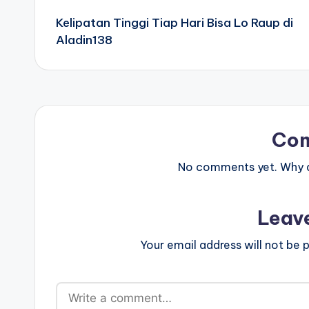
Kelipatan Tinggi Tiap Hari Bisa Lo Raup di
navigation
Aladin138
Co
No comments yet. Why do
Leav
Your email address will not be p