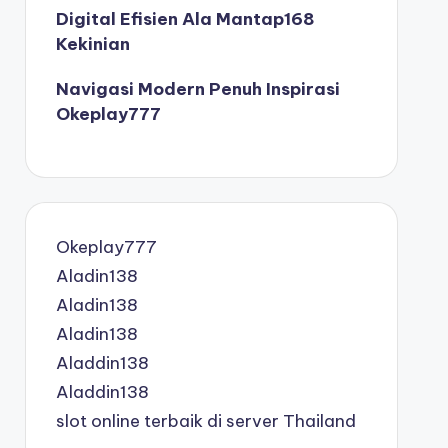
Digital Efisien Ala Mantap168
Kekinian
Navigasi Modern Penuh Inspirasi
Okeplay777
Okeplay777
Aladin138
Aladin138
Aladin138
Aladdin138
Aladdin138
slot online terbaik di server Thailand