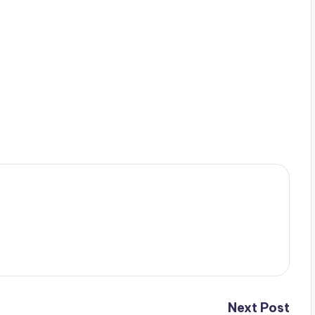
Next Post