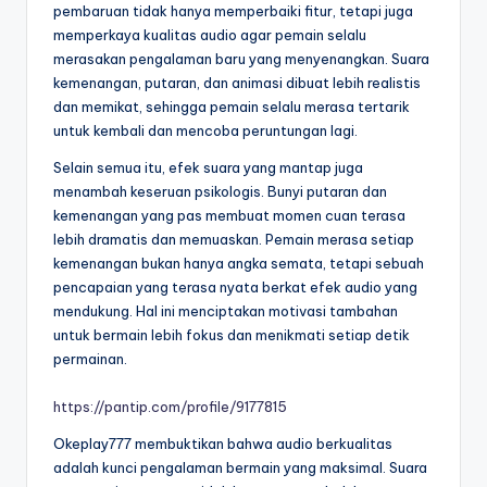
y
pembaruan tidak hanya memperbaiki fitur, tetapi juga
memperkaya kualitas audio agar pemain selalu
a
merasakan pengalaman baru yang menyenangkan. Suara
kemenangan, putaran, dan animasi dibuat lebih realistis
dan memikat, sehingga pemain selalu merasa tertarik
untuk kembali dan mencoba peruntungan lagi.
Selain semua itu, efek suara yang mantap juga
menambah keseruan psikologis. Bunyi putaran dan
kemenangan yang pas membuat momen cuan terasa
lebih dramatis dan memuaskan. Pemain merasa setiap
kemenangan bukan hanya angka semata, tetapi sebuah
pencapaian yang terasa nyata berkat efek audio yang
mendukung. Hal ini menciptakan motivasi tambahan
untuk bermain lebih fokus dan menikmati setiap detik
permainan.
https://pantip.com/profile/9177815
Okeplay777 membuktikan bahwa audio berkualitas
adalah kunci pengalaman bermain yang maksimal. Suara