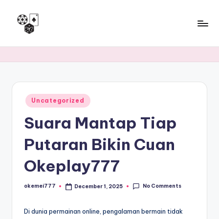
Skip
to
J
Aman
content
dan
u
nyaman,
d
judi
online
i
dengan
Posted
Uncategorized
O
in
sistem
Suara Mantap Tiap
nl
keamanan
terbaik.
in
Putaran Bikin Cuan
e
Okeplay777
T
e
No Comments
okemei777
December 1, 2025
Posted
by
r
Di dunia permainan online, pengalaman bermain tidak