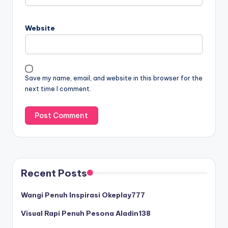
Website
Save my name, email, and website in this browser for the
next time I comment.
Recent Posts
Wangi Penuh Inspirasi Okeplay777
Visual Rapi Penuh Pesona Aladin138