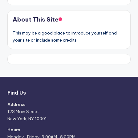
About This Site
This may be a good place to introduce yourself and
your site or include some credits.
Find Us
Address
123 Main Street
New York, NY 10001
Hours
Monday–Friday: 9:00AM–5:00PM