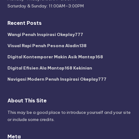
Saturday & Sunday: 11:00AM–3:00PM
Recent Posts
Wangi Penuh Inspirasi Okeplay777
Visual Rapi Penuh Pesona Aladin138
Digital Kontemporer Makin Asik Mantap168
Digital Efisien Ala Mantap168 Kekinian
Navigasi Modern Penuh Inspirasi Okeplay777
About This Site
This may be a good place to introduce yourself and your site
or include some credits.
Meta