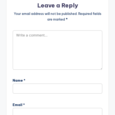
Leave a Reply
Your email address will not be published.
Required fields
are marked
*
Name
*
Email
*