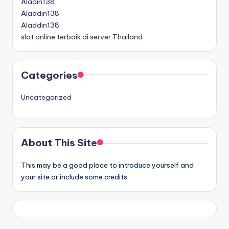
Aladin138
Aladdin138
Aladdin138
slot online terbaik di server Thailand
Categories
Uncategorized
About This Site
This may be a good place to introduce yourself and
your site or include some credits.