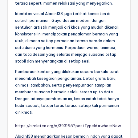
y
terasa seperti momen relaksasi yang menyegarkan.
a
Identitas visual Aladin138 juga terlihat konsisten di
seluruh permainan. Gaya desain modern dengan
sentuhan artistik menjadi ciri khas yang mudah dikenali.
Konsistensi ini menciptakan pengalaman bermain yang
utuh, di mana setiap permainan terasa berada dalam
satu dunia yang harmonis. Perpaduan warna, animasi,
dan tata desain yang selaras menjaga suasana tetap
stabil dan menyenangkan di setiap sesi.
Pembaruan konten yang dilakukan secara berkala turut
menambah kesegaran pengalaman. Detail grafis baru,
animasi tambahan, serta penyempurnaan tampilan
membuat suasana bermain selalu terasa up to date.
Dengan adanya pembaruan ini, kesan indah tidak hanya
hadir sesaat, tetapi terus terasa setiap kali permainan
dinikmati.
https://circleten.org/a/393165?postTypeId=whatsNew
Aladin138 menghadirkan kesan bermain indah yang dapat