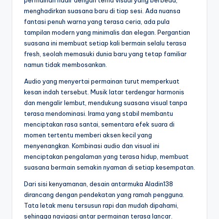
permainan hadir dengan tema visual yang berbeda,
m
menghadirkan suasana baru di tiap sesi. Ada nuansa
p
fantasi penuh warna yang terasa ceria, ada pula
tampilan modern yang minimalis dan elegan. Pergantian
a
suasana ini membuat setiap kali bermain selalu terasa
t
fresh, seolah memasuki dunia baru yang tetap familiar
namun tidak membosankan.
B
Audio yang menyertai permainan turut memperkuat
e
kesan indah tersebut. Musik latar terdengar harmonis
r
dan mengalir lembut, mendukung suasana visual tanpa
terasa mendominasi. Irama yang stabil membantu
m
menciptakan rasa santai, sementara efek suara di
ai
momen tertentu memberi aksen kecil yang
menyenangkan. Kombinasi audio dan visual ini
n
menciptakan pengalaman yang terasa hidup, membuat
y
suasana bermain semakin nyaman di setiap kesempatan.
a
Dari sisi kenyamanan, desain antarmuka Aladin138
dirancang dengan pendekatan yang ramah pengguna.
n
Tata letak menu tersusun rapi dan mudah dipahami,
g
sehingga navigasi antar permainan terasa lancar.