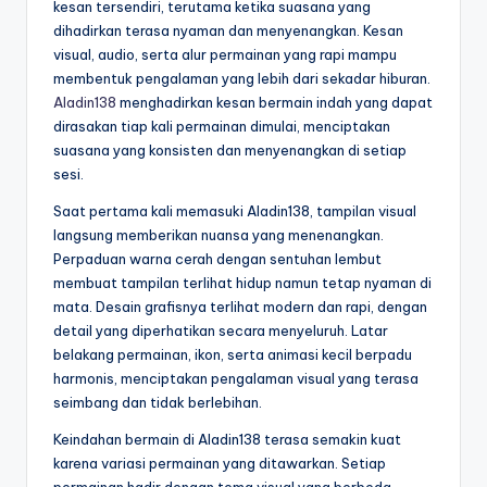
b
kesan tersendiri, terutama ketika suasana yang
e
dihadirkan terasa nyaman dan menyenangkan. Kesan
visual, audio, serta alur permainan yang rapi mampu
s
membentuk pengalaman yang lebih dari sekadar hiburan.
a
Aladin138
menghadirkan kesan bermain indah yang dapat
dirasakan tiap kali permainan dimulai, menciptakan
r
suasana yang konsisten dan menyenangkan di setiap
d
sesi.
i
Saat pertama kali memasuki Aladin138, tampilan visual
langsung memberikan nuansa yang menenangkan.
D
Perpaduan warna cerah dengan sentuhan lembut
u
membuat tampilan terlihat hidup namun tetap nyaman di
mata. Desain grafisnya terlihat modern dan rapi, dengan
ni
detail yang diperhatikan secara menyeluruh. Latar
a
belakang permainan, ikon, serta animasi kecil berpadu
harmonis, menciptakan pengalaman visual yang terasa
:
seimbang dan tidak berlebihan.
T
Keindahan bermain di Aladin138 terasa semakin kuat
e
karena variasi permainan yang ditawarkan. Setiap