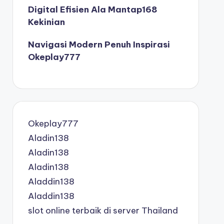
Digital Efisien Ala Mantap168
Kekinian
Navigasi Modern Penuh Inspirasi
Okeplay777
Okeplay777
Aladin138
Aladin138
Aladin138
Aladdin138
Aladdin138
slot online terbaik di server Thailand