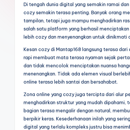
e
Di tengah dunia digital yang semakin ramai dan
cozy semakin terasa penting. Banyak orang men
r
tampilan, tetapi juga mampu menghadirkan ra
b
salah satu platform yang berhasil menciptakan
lebih cozy dan menyenangkan untuk dinikmati 
e
Kesan cozy di Mantap168 langsung terasa dari d
s
rapi membuat mata terasa nyaman sejak pertam
a
dan tidak mencolok menciptakan nuansa hangat
menenangkan. Tidak ada elemen visual berleb
r
online terasa lebih santai dan bersahabat.
d
Zona online yang cozy juga tercipta dari alur
i
menghadirkan struktur yang mudah dipahami, 
bagian terasa mengalir dengan natural, memb
D
berpikir keras. Kesederhanaan inilah yang seri
u
digital yang terlalu kompleks justru bisa menimb