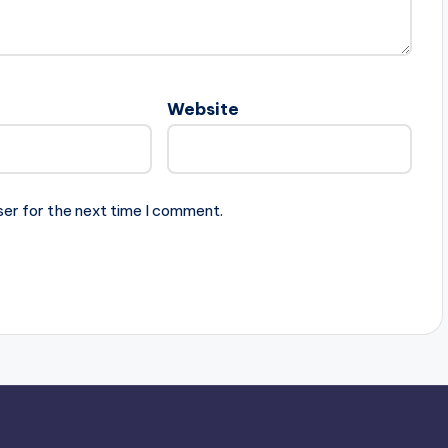
Website
ser for the next time I comment.