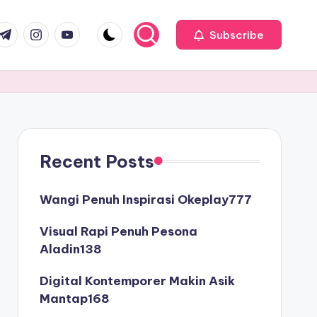
com
r.com
.me
instagram.com
youtube.com
Subscribe
Recent Posts
Wangi Penuh Inspirasi Okeplay777
Visual Rapi Penuh Pesona
Aladin138
Digital Kontemporer Makin Asik
Mantap168