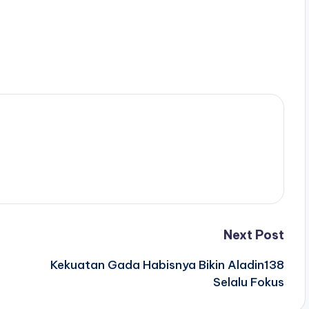
Next Post
Kekuatan Gada Habisnya Bikin Aladin138
Selalu Fokus