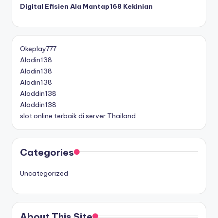
Digital Efisien Ala Mantap168 Kekinian
Okeplay777
Aladin138
Aladin138
Aladin138
Aladdin138
Aladdin138
slot online terbaik di server Thailand
Categories
Uncategorized
About This Site