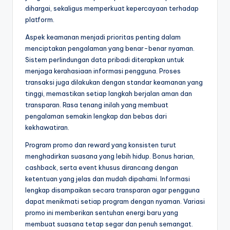
dihargai, sekaligus memperkuat kepercayaan terhadap
P
platform.
a
Aspek keamanan menjadi prioritas penting dalam
li
menciptakan pengalaman yang benar-benar nyaman.
Sistem perlindungan data pribadi diterapkan untuk
n
menjaga kerahasiaan informasi pengguna. Proses
g
transaksi juga dilakukan dengan standar keamanan yang
tinggi, memastikan setiap langkah berjalan aman dan
T
transparan. Rasa tenang inilah yang membuat
e
pengalaman semakin lengkap dan bebas dari
kekhawatiran.
r
Program promo dan reward yang konsisten turut
p
menghadirkan suasana yang lebih hidup. Bonus harian,
e
cashback, serta event khusus dirancang dengan
ketentuan yang jelas dan mudah dipahami. Informasi
r
lengkap disampaikan secara transparan agar pengguna
c
dapat menikmati setiap program dengan nyaman. Variasi
promo ini memberikan sentuhan energi baru yang
a
membuat suasana tetap segar dan penuh semangat.