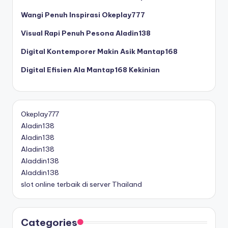
Wangi Penuh Inspirasi Okeplay777
Visual Rapi Penuh Pesona Aladin138
Digital Kontemporer Makin Asik Mantap168
Digital Efisien Ala Mantap168 Kekinian
Okeplay777
Aladin138
Aladin138
Aladin138
Aladdin138
Aladdin138
slot online terbaik di server Thailand
Categories