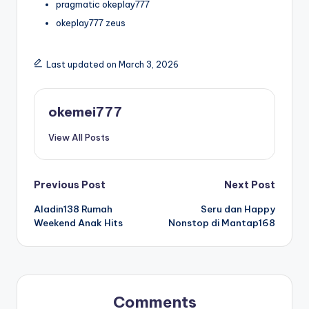
pragmatic okeplay777
okeplay777 zeus
Last updated on March 3, 2026
okemei777
View All Posts
Post
Previous Post
Next Post
Aladin138 Rumah
Seru dan Happy
navigation
Weekend Anak Hits
Nonstop di Mantap168
Comments