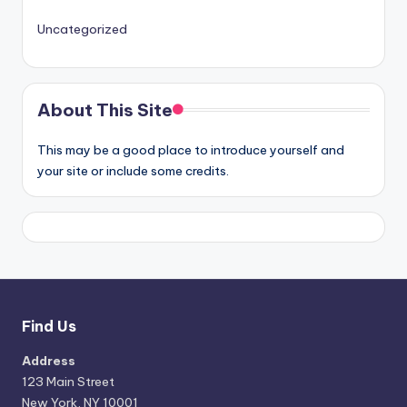
Uncategorized
About This Site
This may be a good place to introduce yourself and
your site or include some credits.
Find Us
Address
123 Main Street
New York, NY 10001