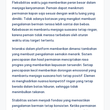
y
Fleksibilitas waktu juga memberikan peran besar dalam
menjaga kenyamanan. Pemain dapat menikmati
a
permainan kapan saja sesuai dengan waktu luang yang
dimiliki. Tidak adanya batasan yang mengikat membuat
pengalaman bermain terasa lebih santai dan bebas.
Kebebasan ini membantu menjaga suasana tetap ringan,
karena pemain tidak merasa terbebani oleh aturan
waktu atau target tertentu.
Interaksi dalam platform memberikan dimensi tambahan
yang membuat pengalaman semakin menarik. Sistem
pencapaian dan hasil permainan menciptakan rasa
progres yang memberikan kepuasan tersendiri. Setiap
pencapaian kecil memberikan dorongan emosional yang
membantu menjaga suasana hati tetap positif. Elemen
ini menghadirkan nuansa kompetitif ringan yang tetap
berada dalam batas hiburan, sehingga tidak
menimbulkan tekanan.
Stabilitas sistem menjadi fondasi yang memastikan
pengalaman bermain tetap konsisten. Ketika permainan