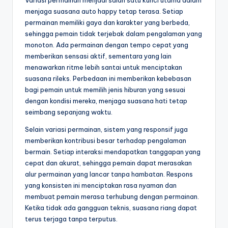
Variasi permainan menjadi salah satu kunci utama dalam
m
menjaga suasana auto happy tetap terasa. Setiap
p
permainan memiliki gaya dan karakter yang berbeda,
sehingga pemain tidak terjebak dalam pengalaman yang
a
monoton. Ada permainan dengan tempo cepat yang
t
memberikan sensasi aktif, sementara yang lain
menawarkan ritme lebih santai untuk menciptakan
B
suasana rileks. Perbedaan ini memberikan kebebasan
e
bagi pemain untuk memilih jenis hiburan yang sesuai
dengan kondisi mereka, menjaga suasana hati tetap
r
seimbang sepanjang waktu.
m
Selain variasi permainan, sistem yang responsif juga
ai
memberikan kontribusi besar terhadap pengalaman
bermain. Setiap interaksi mendapatkan tanggapan yang
n
cepat dan akurat, sehingga pemain dapat merasakan
y
alur permainan yang lancar tanpa hambatan. Respons
yang konsisten ini menciptakan rasa nyaman dan
a
membuat pemain merasa terhubung dengan permainan.
n
Ketika tidak ada gangguan teknis, suasana riang dapat
terus terjaga tanpa terputus.
g