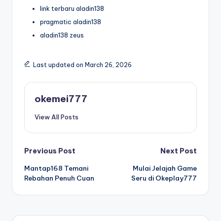
link terbaru aladin138
pragmatic aladin138
aladin138 zeus
Last updated on March 26, 2026
okemei777
View All Posts
Post
Previous Post
Next Post
Mantap168 Temani
Mulai Jelajah Game
navigation
Rebahan Penuh Cuan
Seru di Okeplay777