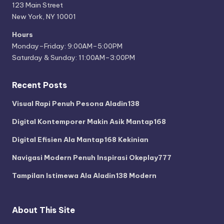
123 Main Street
New York, NY 10001
Hours
Monday–Friday: 9:00AM–5:00PM
Saturday & Sunday: 11:00AM–3:00PM
Recent Posts
Visual Rapi Penuh Pesona Aladin138
Digital Kontemporer Makin Asik Mantap168
Digital Efisien Ala Mantap168 Kekinian
Navigasi Modern Penuh Inspirasi Okeplay777
Tampilan Istimewa Ala Aladin138 Modern
About This Site