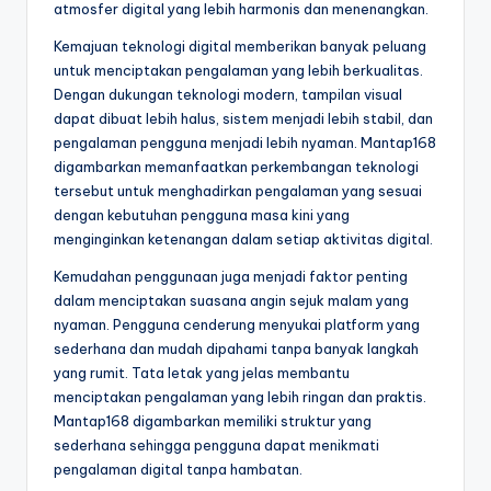
atmosfer digital yang lebih harmonis dan menenangkan.
Kemajuan teknologi digital memberikan banyak peluang
untuk menciptakan pengalaman yang lebih berkualitas.
Dengan dukungan teknologi modern, tampilan visual
dapat dibuat lebih halus, sistem menjadi lebih stabil, dan
pengalaman pengguna menjadi lebih nyaman. Mantap168
digambarkan memanfaatkan perkembangan teknologi
tersebut untuk menghadirkan pengalaman yang sesuai
dengan kebutuhan pengguna masa kini yang
menginginkan ketenangan dalam setiap aktivitas digital.
Kemudahan penggunaan juga menjadi faktor penting
dalam menciptakan suasana angin sejuk malam yang
nyaman. Pengguna cenderung menyukai platform yang
sederhana dan mudah dipahami tanpa banyak langkah
yang rumit. Tata letak yang jelas membantu
menciptakan pengalaman yang lebih ringan dan praktis.
Mantap168 digambarkan memiliki struktur yang
sederhana sehingga pengguna dapat menikmati
pengalaman digital tanpa hambatan.