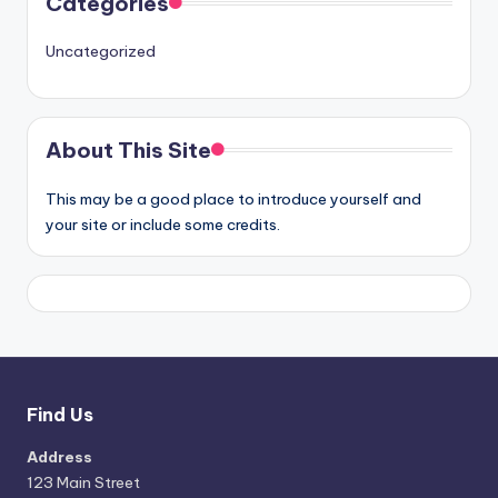
Categories
Uncategorized
About This Site
This may be a good place to introduce yourself and
your site or include some credits.
Find Us
Address
123 Main Street