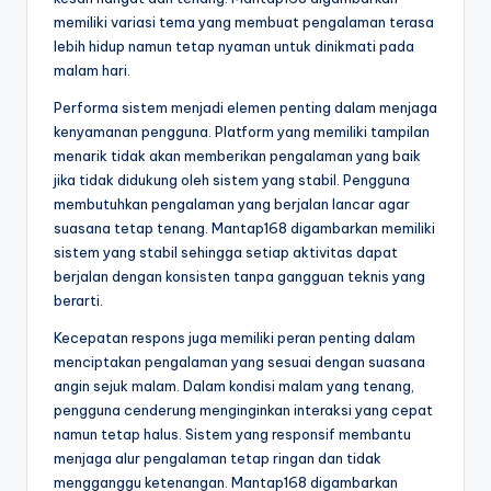
y
memiliki variasi tema yang membuat pengalaman terasa
a
lebih hidup namun tetap nyaman untuk dinikmati pada
malam hari.
Performa sistem menjadi elemen penting dalam menjaga
kenyamanan pengguna. Platform yang memiliki tampilan
menarik tidak akan memberikan pengalaman yang baik
jika tidak didukung oleh sistem yang stabil. Pengguna
membutuhkan pengalaman yang berjalan lancar agar
suasana tetap tenang. Mantap168 digambarkan memiliki
sistem yang stabil sehingga setiap aktivitas dapat
berjalan dengan konsisten tanpa gangguan teknis yang
berarti.
Kecepatan respons juga memiliki peran penting dalam
menciptakan pengalaman yang sesuai dengan suasana
angin sejuk malam. Dalam kondisi malam yang tenang,
pengguna cenderung menginginkan interaksi yang cepat
namun tetap halus. Sistem yang responsif membantu
menjaga alur pengalaman tetap ringan dan tidak
mengganggu ketenangan. Mantap168 digambarkan