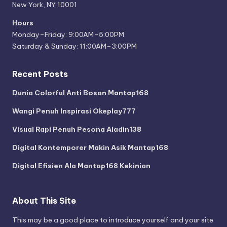
New York, NY 10001
Hours
Monday–Friday: 9:00AM–5:00PM
Saturday & Sunday: 11:00AM–3:00PM
Recent Posts
Dunia Colorful Anti Bosan Mantap168
Wangi Penuh Inspirasi Okeplay777
Visual Rapi Penuh Pesona Aladin138
Digital Kontemporer Makin Asik Mantap168
Digital Efisien Ala Mantap168 Kekinian
About This Site
This may be a good place to introduce yourself and your site