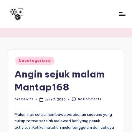
Skip
to
J
Aman
content
dan
u
nyaman,
d
judi
online
i
dengan
Posted
Uncategorized
O
in
sistem
Angin sejuk malam
nl
keamanan
terbaik.
in
Mantap168
e
No Comments
okemei777
June 7, 2026
T
Posted
by
e
Malam hari selalu membawa perubahan suasana yang
r
cukup terasa setelah melewati hari yang penuh
aktivitas. Ketika matahari mulai tenggelam dan cahaya