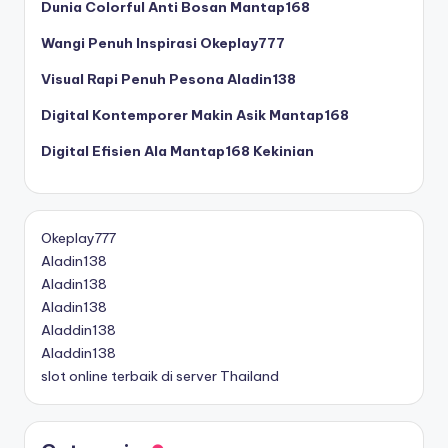
Dunia Colorful Anti Bosan Mantap168
Wangi Penuh Inspirasi Okeplay777
Visual Rapi Penuh Pesona Aladin138
Digital Kontemporer Makin Asik Mantap168
Digital Efisien Ala Mantap168 Kekinian
Okeplay777
Aladin138
Aladin138
Aladin138
Aladdin138
Aladdin138
slot online terbaik di server Thailand