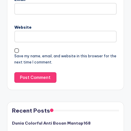
Website
Save my name, email, and website in this browser for the
next time I comment.
Recent Posts
Dunia Colorful Anti Bosan Mantap168