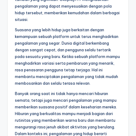
pengalaman yang dapat menyesuaikan dengan pola
hidup tersebut, memberikan kemudahan dalam berbagai
situasi.
Suasana yang lebih hidup juga berkaitan dengan
kemampuan sebuah platform untuk terus menghadirkan
pengalaman yang segar. Dunia digital berkembang
dengan sangat cepat, dan pengguna selalu tertarik
pada sesuatu yang baru. Ketika sebuah platform mampu
menghadirkan variasi serta pembaruan yang menarik,
rasa penasaran pengguna tetap terjaga. Hal ini
membantu menciptakan pengalaman yang tidak mudah
membosankan dan selalu terasa relevan.
Banyak orang saat ini tidak hanya mencari hiburan
semata, tetapi juga mencari pengalaman yang mampu
memberikan suasana positif dalam keseharian mereka.
Hiburan yang berkualitas mampu menjadi bagian dari
rutinitas yang memberikan warna baru dan membantu
mengurangi rasa jenuh akibat aktivitas yang berulang.
Dalam konteks ini, pengalaman yang hidup berarti