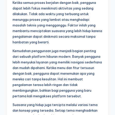
y
Ketika semua proses berjalan dengan baik, pengguna
dapat lebih fokus menikmati aktivitas yang sedang
a
dilakukan. Tidak ada waktu yang terbuang untuk
menunggu proses yang lambat atau menghadapi
masalah teknis yang mengganggu. Faktor inilah yang
membantu menciptakan suasana yang lebih hidup karena
pengalaman dapat dinikmati secara maksimal tanpa
hambatan yang berarti.
Kemudahan penggunaan juga menjadi bagian penting
dari sebuah platform hiburan modern. Banyak pengguna
lebih menyukai layanan yang memiliki navigasi sederhana
dan mudah dipahami. Ketika menu dan fitur tersusun
dengan baik, pengguna dapat menemukan apa yang
mereka cari tanpa kesulitan. Hal ini membuat
pengalaman terasa lebih ringan dan tidak
membingungkan, bahkan bagi pengguna yang baru
pertama kali mengakses platform tersebut.
Suasana yang hidup juga tercipta melalui variasi tema
dan konsep yang tersedia. Setiap tema menghadirkan