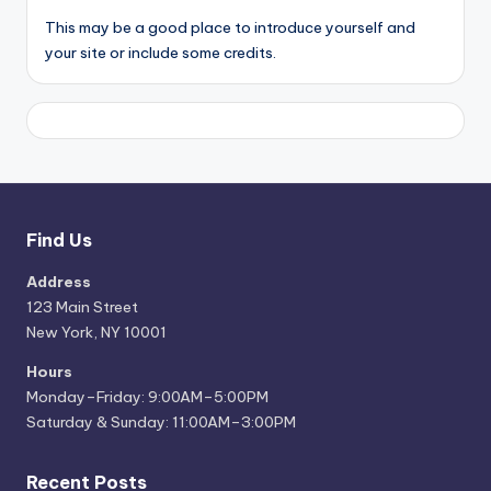
This may be a good place to introduce yourself and
your site or include some credits.
Find Us
Address
123 Main Street
New York, NY 10001
Hours
Monday–Friday: 9:00AM–5:00PM
Saturday & Sunday: 11:00AM–3:00PM
Recent Posts