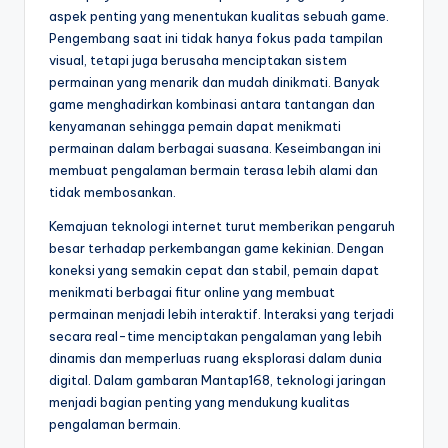
aspek penting yang menentukan kualitas sebuah game.
P
Pengembang saat ini tidak hanya fokus pada tampilan
a
visual, tetapi juga berusaha menciptakan sistem
permainan yang menarik dan mudah dinikmati. Banyak
li
game menghadirkan kombinasi antara tantangan dan
n
kenyamanan sehingga pemain dapat menikmati
permainan dalam berbagai suasana. Keseimbangan ini
g
membuat pengalaman bermain terasa lebih alami dan
T
tidak membosankan.
e
Kemajuan teknologi internet turut memberikan pengaruh
besar terhadap perkembangan game kekinian. Dengan
r
koneksi yang semakin cepat dan stabil, pemain dapat
p
menikmati berbagai fitur online yang membuat
permainan menjadi lebih interaktif. Interaksi yang terjadi
e
secara real-time menciptakan pengalaman yang lebih
r
dinamis dan memperluas ruang eksplorasi dalam dunia
digital. Dalam gambaran Mantap168, teknologi jaringan
c
menjadi bagian penting yang mendukung kualitas
a
pengalaman bermain.