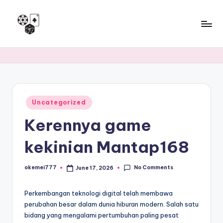
Skip
to
J
Aman
content
dan
u
nyaman,
d
judi
online
i
dengan
Posted
Uncategorized
O
in
sistem
Kerennya game
nl
keamanan
terbaik.
in
kekinian Mantap168
e
No Comments
okemei777
June 17, 2026
T
Posted
by
e
Perkembangan teknologi digital telah membawa
r
perubahan besar dalam dunia hiburan modern. Salah satu
bidang yang mengalami pertumbuhan paling pesat