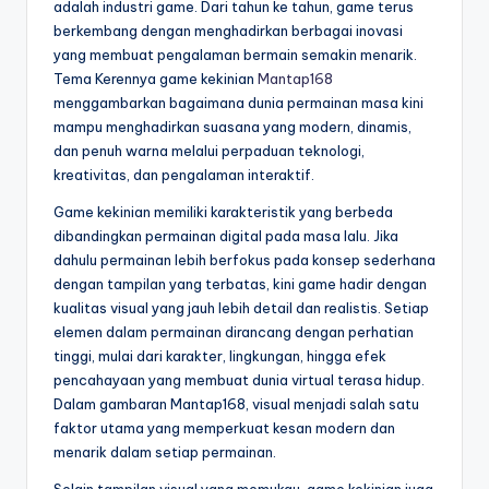
b
adalah industri game. Dari tahun ke tahun, game terus
e
berkembang dengan menghadirkan berbagai inovasi
yang membuat pengalaman bermain semakin menarik.
s
Tema Kerennya game kekinian
Mantap168
a
menggambarkan bagaimana dunia permainan masa kini
mampu menghadirkan suasana yang modern, dinamis,
r
dan penuh warna melalui perpaduan teknologi,
d
kreativitas, dan pengalaman interaktif.
i
Game kekinian memiliki karakteristik yang berbeda
dibandingkan permainan digital pada masa lalu. Jika
D
dahulu permainan lebih berfokus pada konsep sederhana
u
dengan tampilan yang terbatas, kini game hadir dengan
kualitas visual yang jauh lebih detail dan realistis. Setiap
ni
elemen dalam permainan dirancang dengan perhatian
a
tinggi, mulai dari karakter, lingkungan, hingga efek
pencahayaan yang membuat dunia virtual terasa hidup.
:
Dalam gambaran Mantap168, visual menjadi salah satu
T
faktor utama yang memperkuat kesan modern dan
menarik dalam setiap permainan.
e