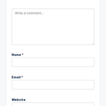
Name
*
Email
*
Website