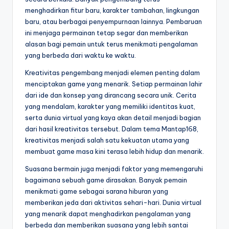
menghadirkan fitur baru, karakter tambahan, lingkungan
baru, atau berbagai penyempurnaan lainnya. Pembaruan
ini menjaga permainan tetap segar dan memberikan
alasan bagi pemain untuk terus menikmati pengalaman
yang berbeda dari waktu ke waktu.
Kreativitas pengembang menjadi elemen penting dalam
menciptakan game yang menarik. Setiap permainan lahir
dari ide dan konsep yang dirancang secara unik. Cerita
yang mendalam, karakter yang memiliki identitas kuat,
serta dunia virtual yang kaya akan detail menjadi bagian
dari hasil kreativitas tersebut. Dalam tema Mantap168,
kreativitas menjadi salah satu kekuatan utama yang
membuat game masa kini terasa lebih hidup dan menarik.
Suasana bermain juga menjadi faktor yang memengaruhi
bagaimana sebuah game dirasakan. Banyak pemain
menikmati game sebagai sarana hiburan yang
memberikan jeda dari aktivitas sehari-hari. Dunia virtual
yang menarik dapat menghadirkan pengalaman yang
berbeda dan memberikan suasana yang lebih santai