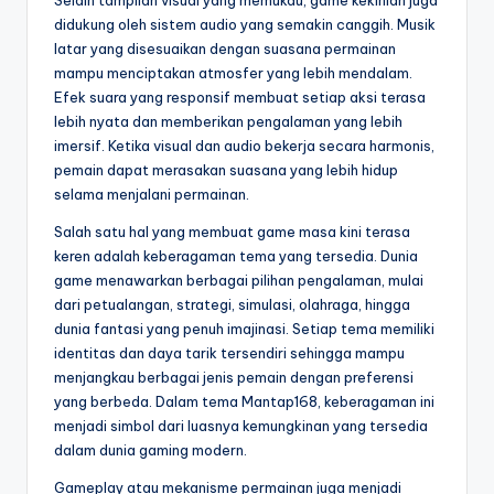
Selain tampilan visual yang memukau, game kekinian juga
m
didukung oleh sistem audio yang semakin canggih. Musik
p
latar yang disesuaikan dengan suasana permainan
mampu menciptakan atmosfer yang lebih mendalam.
a
Efek suara yang responsif membuat setiap aksi terasa
t
lebih nyata dan memberikan pengalaman yang lebih
imersif. Ketika visual dan audio bekerja secara harmonis,
B
pemain dapat merasakan suasana yang lebih hidup
e
selama menjalani permainan.
r
Salah satu hal yang membuat game masa kini terasa
keren adalah keberagaman tema yang tersedia. Dunia
m
game menawarkan berbagai pilihan pengalaman, mulai
ai
dari petualangan, strategi, simulasi, olahraga, hingga
dunia fantasi yang penuh imajinasi. Setiap tema memiliki
n
identitas dan daya tarik tersendiri sehingga mampu
y
menjangkau berbagai jenis pemain dengan preferensi
yang berbeda. Dalam tema Mantap168, keberagaman ini
a
menjadi simbol dari luasnya kemungkinan yang tersedia
n
dalam dunia gaming modern.
g
Gameplay atau mekanisme permainan juga menjadi