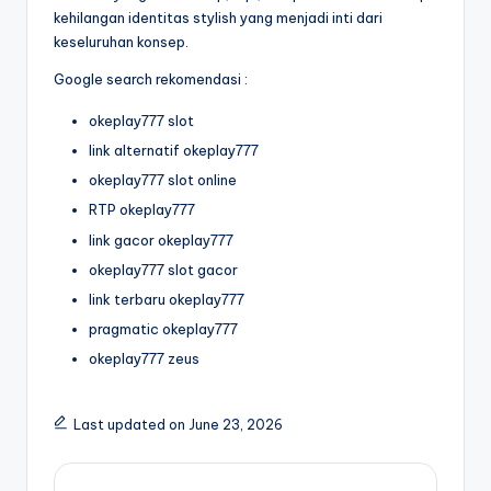
kehilangan identitas stylish yang menjadi inti dari
keseluruhan konsep.
Google search rekomendasi :
okeplay777 slot
link alternatif okeplay777
okeplay777 slot online
RTP okeplay777
link gacor okeplay777
okeplay777 slot gacor
link terbaru okeplay777
pragmatic okeplay777
okeplay777 zeus
Last updated on June 23, 2026