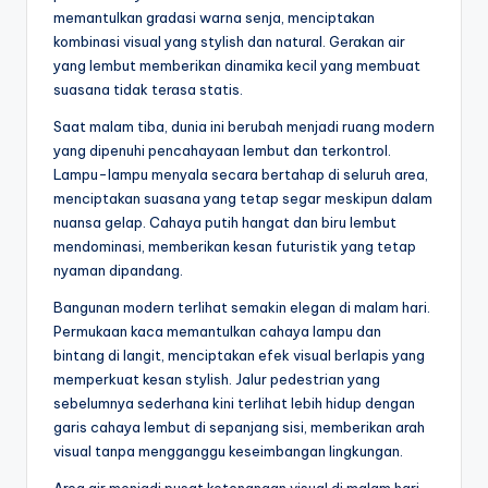
memantulkan gradasi warna senja, menciptakan
kombinasi visual yang stylish dan natural. Gerakan air
yang lembut memberikan dinamika kecil yang membuat
suasana tidak terasa statis.
Saat malam tiba, dunia ini berubah menjadi ruang modern
yang dipenuhi pencahayaan lembut dan terkontrol.
Lampu-lampu menyala secara bertahap di seluruh area,
menciptakan suasana yang tetap segar meskipun dalam
nuansa gelap. Cahaya putih hangat dan biru lembut
mendominasi, memberikan kesan futuristik yang tetap
nyaman dipandang.
Bangunan modern terlihat semakin elegan di malam hari.
Permukaan kaca memantulkan cahaya lampu dan
bintang di langit, menciptakan efek visual berlapis yang
memperkuat kesan stylish. Jalur pedestrian yang
sebelumnya sederhana kini terlihat lebih hidup dengan
garis cahaya lembut di sepanjang sisi, memberikan arah
visual tanpa mengganggu keseimbangan lingkungan.