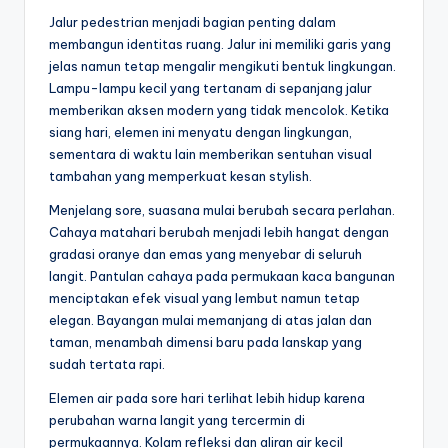
y
Jalur pedestrian menjadi bagian penting dalam
a
membangun identitas ruang. Jalur ini memiliki garis yang
jelas namun tetap mengalir mengikuti bentuk lingkungan.
Lampu-lampu kecil yang tertanam di sepanjang jalur
memberikan aksen modern yang tidak mencolok. Ketika
siang hari, elemen ini menyatu dengan lingkungan,
sementara di waktu lain memberikan sentuhan visual
tambahan yang memperkuat kesan stylish.
Menjelang sore, suasana mulai berubah secara perlahan.
Cahaya matahari berubah menjadi lebih hangat dengan
gradasi oranye dan emas yang menyebar di seluruh
langit. Pantulan cahaya pada permukaan kaca bangunan
menciptakan efek visual yang lembut namun tetap
elegan. Bayangan mulai memanjang di atas jalan dan
taman, menambah dimensi baru pada lanskap yang
sudah tertata rapi.
Elemen air pada sore hari terlihat lebih hidup karena
perubahan warna langit yang tercermin di
permukaannya. Kolam refleksi dan aliran air kecil