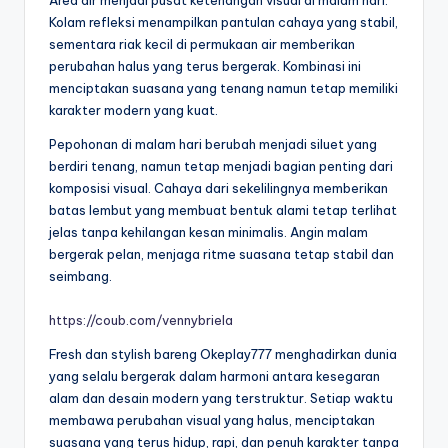
Area air menjadi pusat ketenangan visual di malam hari.
Kolam refleksi menampilkan pantulan cahaya yang stabil,
sementara riak kecil di permukaan air memberikan
perubahan halus yang terus bergerak. Kombinasi ini
menciptakan suasana yang tenang namun tetap memiliki
karakter modern yang kuat.
Pepohonan di malam hari berubah menjadi siluet yang
berdiri tenang, namun tetap menjadi bagian penting dari
komposisi visual. Cahaya dari sekelilingnya memberikan
batas lembut yang membuat bentuk alami tetap terlihat
jelas tanpa kehilangan kesan minimalis. Angin malam
bergerak pelan, menjaga ritme suasana tetap stabil dan
seimbang.
https://coub.com/vennybriela
Fresh dan stylish bareng Okeplay777 menghadirkan dunia
yang selalu bergerak dalam harmoni antara kesegaran
alam dan desain modern yang terstruktur. Setiap waktu
membawa perubahan visual yang halus, menciptakan
suasana yang terus hidup, rapi, dan penuh karakter tanpa