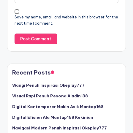
Save my name, email, and website in this browser for the
next time I comment.
Recent Posts
Wangi Penuh Inspirasi Okeplay777
Visual Rapi Penuh Pesona Aladin138
Digital Kontemporer Makin Asik Mantap168
Digital Efisien Ala Mantap168 Kekinian
Navigasi Modern Penuh Inspirasi Okeplay777