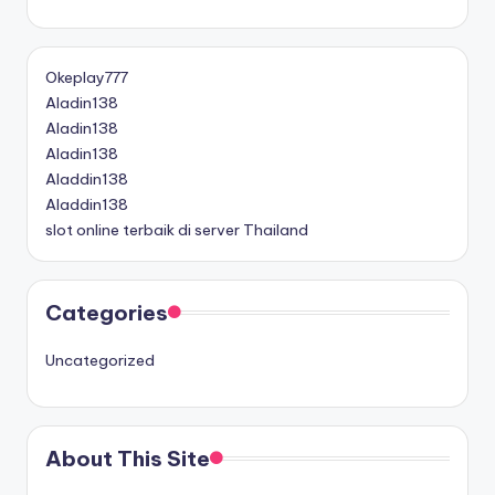
Okeplay777
Aladin138
Aladin138
Aladin138
Aladdin138
Aladdin138
slot online terbaik di server Thailand
Categories
Uncategorized
About This Site