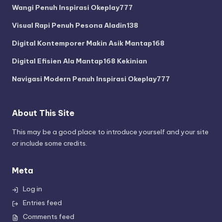
Wangi Penuh Inspirasi Okeplay777
Visual Rapi Penuh Pesona Aladin138
Digital Kontemporer Makin Asik Mantap168
Digital Efisien Ala Mantap168 Kekinian
Navigasi Modern Penuh Inspirasi Okeplay777
About This Site
This may be a good place to introduce yourself and your site
or include some credits.
Meta
Log in
Entries feed
Comments feed