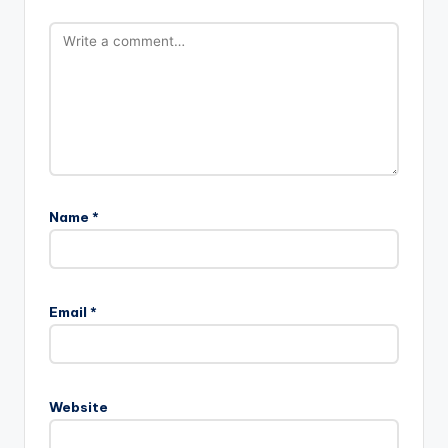
Name
*
Email
*
Website