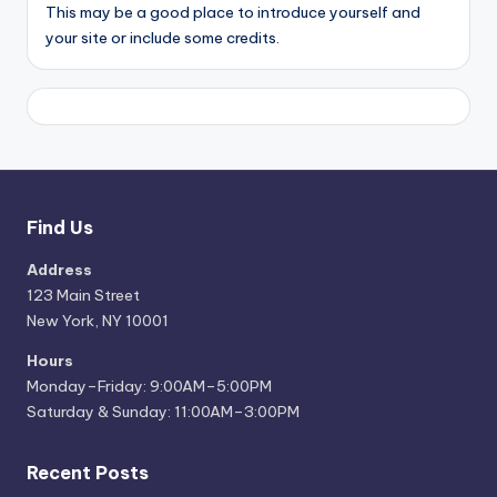
This may be a good place to introduce yourself and
your site or include some credits.
Find Us
Address
123 Main Street
New York, NY 10001
Hours
Monday–Friday: 9:00AM–5:00PM
Saturday & Sunday: 11:00AM–3:00PM
Recent Posts