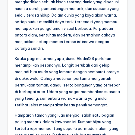
b
menghadirkan sebuah kisah tentang dunia yang dipenuhi
e
nuansa cerah, pemandangan menarik, dan suasana yang
selalu terasa hidup. Dalam dunia yang kaya akan warna,
s
setiap sudut memiliki daya tarik tersendiri yang mampu
a
menciptakan pengalaman visual berbeda. Perpaduan
antara alam, sentuhan modern, dan permainan cahaya
r
menjadikan setiap momen terasa istimewa dengan
d
caranya sendiri.
i
Ketika pagi mulai menyapa, dunia Aladin138 perlahan
menampilkan pesonanya. Langit berubah dari gelap
D
menjadi biru muda yang lembut dengan semburat oranye
u
di cakrawala. Cahaya matahari pertama menyentuh
permukaan taman, danau, serta bangunan yang tersebar
ni
di berbagai area. Udara yang segar memberikan suasana
a
yang tenang, sementara warna-warna yang mulai
terlihat jelas menciptakan kesan penuh semangat.
:
Hamparan taman yang luas menjadi salah satu bagian
T
paling menarik dalam kawasan ini. Rumput hijau yang
e
tertata rapi membentang seperti permadani alami yang