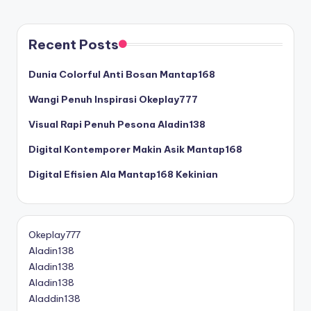
Recent Posts
Dunia Colorful Anti Bosan Mantap168
Wangi Penuh Inspirasi Okeplay777
Visual Rapi Penuh Pesona Aladin138
Digital Kontemporer Makin Asik Mantap168
Digital Efisien Ala Mantap168 Kekinian
Okeplay777
Aladin138
Aladin138
Aladin138
Aladdin138