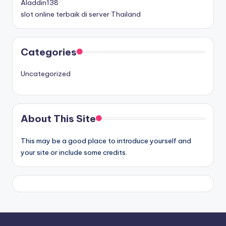
Aladdin138
slot online terbaik di server Thailand
Categories
Uncategorized
About This Site
This may be a good place to introduce yourself and
your site or include some credits.