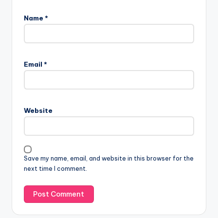
Name
*
Email
*
Website
Save my name, email, and website in this browser for the
next time I comment.