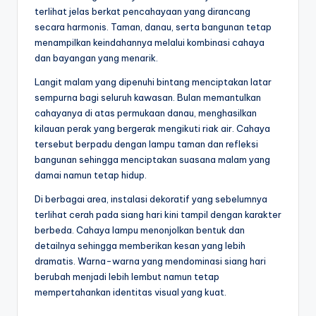
terlihat jelas berkat pencahayaan yang dirancang
secara harmonis. Taman, danau, serta bangunan tetap
menampilkan keindahannya melalui kombinasi cahaya
dan bayangan yang menarik.
Langit malam yang dipenuhi bintang menciptakan latar
sempurna bagi seluruh kawasan. Bulan memantulkan
cahayanya di atas permukaan danau, menghasilkan
kilauan perak yang bergerak mengikuti riak air. Cahaya
tersebut berpadu dengan lampu taman dan refleksi
bangunan sehingga menciptakan suasana malam yang
damai namun tetap hidup.
Di berbagai area, instalasi dekoratif yang sebelumnya
terlihat cerah pada siang hari kini tampil dengan karakter
berbeda. Cahaya lampu menonjolkan bentuk dan
detailnya sehingga memberikan kesan yang lebih
dramatis. Warna-warna yang mendominasi siang hari
berubah menjadi lebih lembut namun tetap
mempertahankan identitas visual yang kuat.