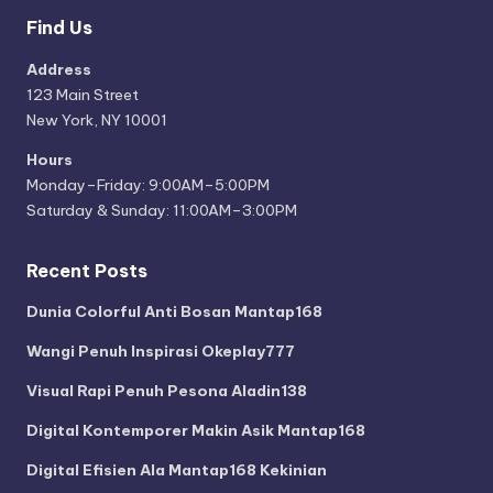
Find Us
Address
123 Main Street
New York, NY 10001
Hours
Monday–Friday: 9:00AM–5:00PM
Saturday & Sunday: 11:00AM–3:00PM
Recent Posts
Dunia Colorful Anti Bosan Mantap168
Wangi Penuh Inspirasi Okeplay777
Visual Rapi Penuh Pesona Aladin138
Digital Kontemporer Makin Asik Mantap168
Digital Efisien Ala Mantap168 Kekinian