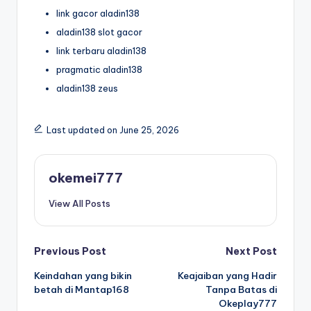
link gacor aladin138
aladin138 slot gacor
link terbaru aladin138
pragmatic aladin138
aladin138 zeus
Last updated on June 25, 2026
okemei777
View All Posts
Post
Previous Post
Next Post
Keindahan yang bikin
Keajaiban yang Hadir
navigation
betah di Mantap168
Tanpa Batas di
Okeplay777