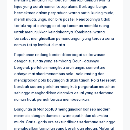
menarik perhatian. Rumput tumbuh rapi dengan warna
m
hijau yang cerah namun tetap alami. Berbagai bunga
p
bermekaran dalam perpaduan warna putih, kuning muda,
merah muda, ungu, dan biru pastel. Penataannya tidak
a
terlalu rapat sehingga setiap tanaman memiliki ruang
t
untuk menunjukkan keindahannya. Kombinasi warna
tersebut menghasilkan pemandangan yang terasa ceria
B
namun tetap lembut di mata.
e
Pepohonan rindang berdiri di berbagai sisi kawasan
r
dengan susunan yang seimbang. Daun-daunnya
bergerak perlahan mengikuti arah angin, sementara
m
cahaya matahari menembus sela-sela ranting dan
ai
menciptakan pola bayangan di atas tanah. Pola tersebut
berubah secara perlahan mengikuti pergerakan matahari
n
sehingga menghadirkan dinamika visual yang sederhana
y
namun tidak pernah terasa membosankan.
a
Bangunan di Mantap168 menggunakan konsep modern
minimalis dengan dominasi warna putih dan abu-abu
n
muda. Garis-garis arsitektur dibuat sederhana sehingga
g
menghasilkan tampilan yang bersih dan elegan. Material