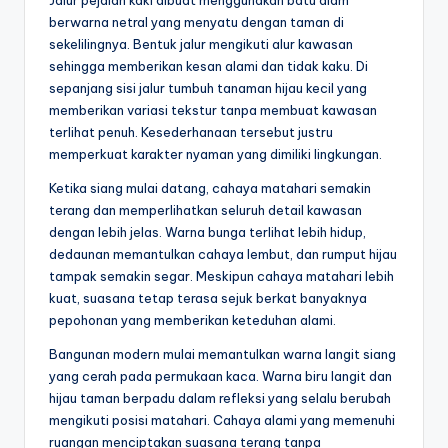
Jalur pejalan kaki dibuat menggunakan batu alam
y
berwarna netral yang menyatu dengan taman di
a
sekelilingnya. Bentuk jalur mengikuti alur kawasan
sehingga memberikan kesan alami dan tidak kaku. Di
sepanjang sisi jalur tumbuh tanaman hijau kecil yang
memberikan variasi tekstur tanpa membuat kawasan
terlihat penuh. Kesederhanaan tersebut justru
memperkuat karakter nyaman yang dimiliki lingkungan.
Ketika siang mulai datang, cahaya matahari semakin
terang dan memperlihatkan seluruh detail kawasan
dengan lebih jelas. Warna bunga terlihat lebih hidup,
dedaunan memantulkan cahaya lembut, dan rumput hijau
tampak semakin segar. Meskipun cahaya matahari lebih
kuat, suasana tetap terasa sejuk berkat banyaknya
pepohonan yang memberikan keteduhan alami.
Bangunan modern mulai memantulkan warna langit siang
yang cerah pada permukaan kaca. Warna biru langit dan
hijau taman berpadu dalam refleksi yang selalu berubah
mengikuti posisi matahari. Cahaya alami yang memenuhi
ruangan menciptakan suasana terang tanpa