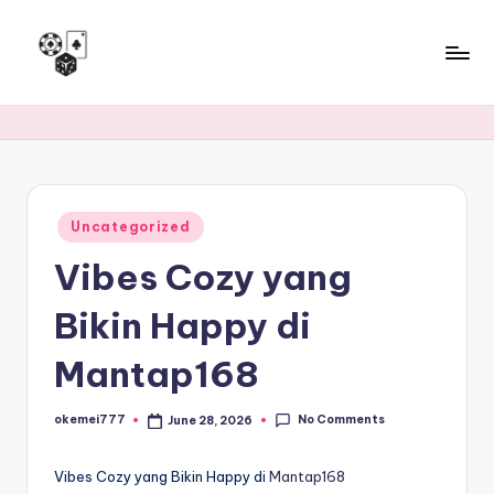
Skip
to
J
Aman
content
dan
u
nyaman,
d
judi
online
i
dengan
Posted
Uncategorized
O
in
sistem
Vibes Cozy yang
nl
keamanan
terbaik.
in
Bikin Happy di
e
Mantap168
T
e
No Comments
okemei777
June 28, 2026
Posted
by
r
Vibes Cozy yang Bikin Happy di
Mantap168