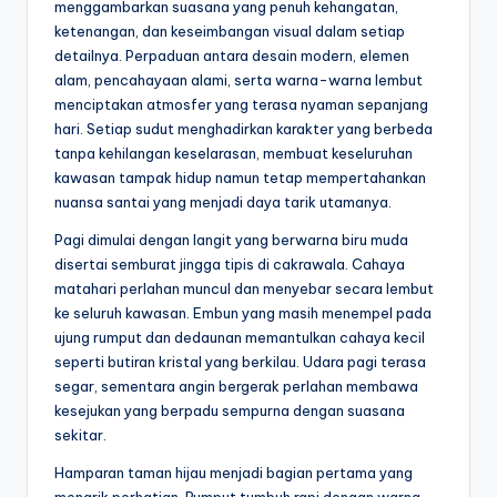
b
menggambarkan suasana yang penuh kehangatan,
e
ketenangan, dan keseimbangan visual dalam setiap
detailnya. Perpaduan antara desain modern, elemen
s
alam, pencahayaan alami, serta warna-warna lembut
a
menciptakan atmosfer yang terasa nyaman sepanjang
hari. Setiap sudut menghadirkan karakter yang berbeda
r
tanpa kehilangan keselarasan, membuat keseluruhan
d
kawasan tampak hidup namun tetap mempertahankan
nuansa santai yang menjadi daya tarik utamanya.
i
Pagi dimulai dengan langit yang berwarna biru muda
D
disertai semburat jingga tipis di cakrawala. Cahaya
u
matahari perlahan muncul dan menyebar secara lembut
ke seluruh kawasan. Embun yang masih menempel pada
ni
ujung rumput dan dedaunan memantulkan cahaya kecil
a
seperti butiran kristal yang berkilau. Udara pagi terasa
segar, sementara angin bergerak perlahan membawa
:
kesejukan yang berpadu sempurna dengan suasana
T
sekitar.
e
Hamparan taman hijau menjadi bagian pertama yang