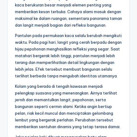
kaca berukuran besar menjadi elemen penting yang
P
memberikan kesan terbuka. Cahaya alami masuk dengan
a
maksimal ke dalam ruangan, sementara panorama taman
dan langit menjadi bagian dari refleksi bangunan.
li
Pantulan pada permukaan kaca selalu berubah mengikuti
n
waktu. Pada pagi hari, langit yang cerah berpadu dengan
g
hijau pepohonan menghasilkan refleksi yang segar. Saat
matahari bergerak lebih tinggi, pantulan menjadi lebih
T
terang dan memperlihatkan detail lingkungan dengan
e
lebih jelas. Efek tersebut membuat bangunan selalu
terlihat berbeda tanpa mengubah identitas utamanya.
r
Kolam yang berada di tengah kawasan menjadi
p
pelengkap suasana yang menenangkan. Airnya terlihat
e
jernih dan memantulkan langit, pepohonan, serta
bangunan seperti cermin alami. Ketika angin bertiup
r
pelan, riak kecil muncul dan menciptakan gelombang
c
lembut yang bergerak perlahan. Perubahan tersebut
memberikan sentuhan dinamis yang tetap terasa damai.
a