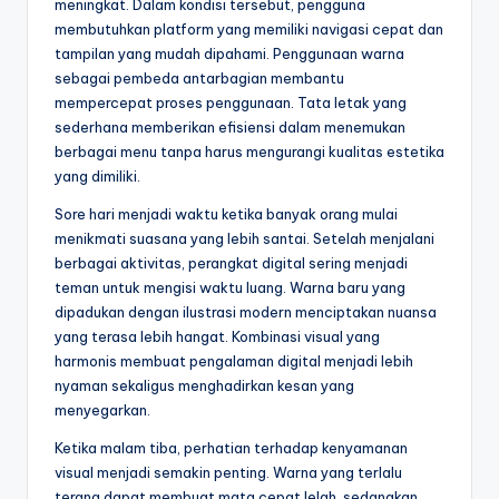
meningkat. Dalam kondisi tersebut, pengguna
membutuhkan platform yang memiliki navigasi cepat dan
tampilan yang mudah dipahami. Penggunaan warna
sebagai pembeda antarbagian membantu
mempercepat proses penggunaan. Tata letak yang
sederhana memberikan efisiensi dalam menemukan
berbagai menu tanpa harus mengurangi kualitas estetika
yang dimiliki.
Sore hari menjadi waktu ketika banyak orang mulai
menikmati suasana yang lebih santai. Setelah menjalani
berbagai aktivitas, perangkat digital sering menjadi
teman untuk mengisi waktu luang. Warna baru yang
dipadukan dengan ilustrasi modern menciptakan nuansa
yang terasa lebih hangat. Kombinasi visual yang
harmonis membuat pengalaman digital menjadi lebih
nyaman sekaligus menghadirkan kesan yang
menyegarkan.
Ketika malam tiba, perhatian terhadap kenyamanan
visual menjadi semakin penting. Warna yang terlalu
terang dapat membuat mata cepat lelah, sedangkan