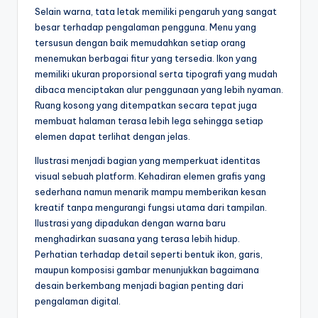
Selain warna, tata letak memiliki pengaruh yang sangat
P
besar terhadap pengalaman pengguna. Menu yang
a
tersusun dengan baik memudahkan setiap orang
menemukan berbagai fitur yang tersedia. Ikon yang
li
memiliki ukuran proporsional serta tipografi yang mudah
n
dibaca menciptakan alur penggunaan yang lebih nyaman.
Ruang kosong yang ditempatkan secara tepat juga
g
membuat halaman terasa lebih lega sehingga setiap
T
elemen dapat terlihat dengan jelas.
e
Ilustrasi menjadi bagian yang memperkuat identitas
visual sebuah platform. Kehadiran elemen grafis yang
r
sederhana namun menarik mampu memberikan kesan
p
kreatif tanpa mengurangi fungsi utama dari tampilan.
Ilustrasi yang dipadukan dengan warna baru
e
menghadirkan suasana yang terasa lebih hidup.
r
Perhatian terhadap detail seperti bentuk ikon, garis,
maupun komposisi gambar menunjukkan bagaimana
c
desain berkembang menjadi bagian penting dari
a
pengalaman digital.