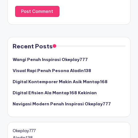
Recent Posts
Wangi Penuh Inspirasi Okeplay777
Visual Rapi Penuh Pesona Aladin138
Digital Kontemporer Makin Asik Mantap168
Digital Efisien Ala Mantap168 Kekinian
Navigasi Modern Penuh Inspirasi Okeplay777
Okeplay777
Aladin138