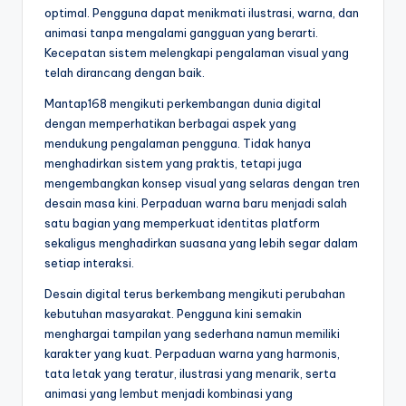
optimal. Pengguna dapat menikmati ilustrasi, warna, dan
animasi tanpa mengalami gangguan yang berarti.
Kecepatan sistem melengkapi pengalaman visual yang
telah dirancang dengan baik.
Mantap168 mengikuti perkembangan dunia digital
dengan memperhatikan berbagai aspek yang
mendukung pengalaman pengguna. Tidak hanya
menghadirkan sistem yang praktis, tetapi juga
mengembangkan konsep visual yang selaras dengan tren
desain masa kini. Perpaduan warna baru menjadi salah
satu bagian yang memperkuat identitas platform
sekaligus menghadirkan suasana yang lebih segar dalam
setiap interaksi.
Desain digital terus berkembang mengikuti perubahan
kebutuhan masyarakat. Pengguna kini semakin
menghargai tampilan yang sederhana namun memiliki
karakter yang kuat. Perpaduan warna yang harmonis,
tata letak yang teratur, ilustrasi yang menarik, serta
animasi yang lembut menjadi kombinasi yang