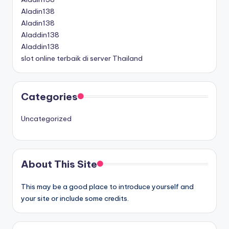
Aladin138
Aladin138
Aladdin138
Aladdin138
slot online terbaik di server Thailand
Categories
Uncategorized
About This Site
This may be a good place to introduce yourself and
your site or include some credits.