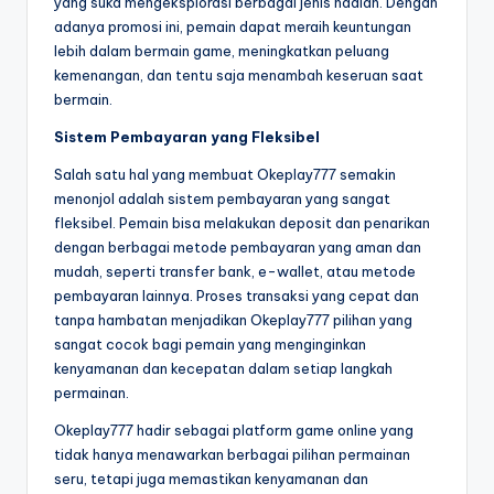
yang suka mengeksplorasi berbagai jenis hadiah. Dengan
y
adanya promosi ini, pemain dapat meraih keuntungan
a
lebih dalam bermain game, meningkatkan peluang
kemenangan, dan tentu saja menambah keseruan saat
bermain.
Sistem Pembayaran yang Fleksibel
Salah satu hal yang membuat Okeplay777 semakin
menonjol adalah sistem pembayaran yang sangat
fleksibel. Pemain bisa melakukan deposit dan penarikan
dengan berbagai metode pembayaran yang aman dan
mudah, seperti transfer bank, e-wallet, atau metode
pembayaran lainnya. Proses transaksi yang cepat dan
tanpa hambatan menjadikan Okeplay777 pilihan yang
sangat cocok bagi pemain yang menginginkan
kenyamanan dan kecepatan dalam setiap langkah
permainan.
Okeplay777 hadir sebagai platform game online yang
tidak hanya menawarkan berbagai pilihan permainan
seru, tetapi juga memastikan kenyamanan dan