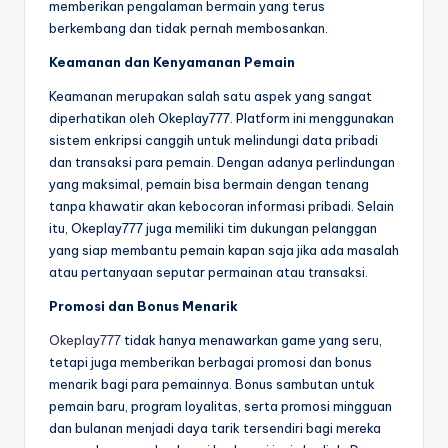
memberikan pengalaman bermain yang terus
P
berkembang dan tidak pernah membosankan.
a
Keamanan dan Kenyamanan Pemain
li
Keamanan merupakan salah satu aspek yang sangat
diperhatikan oleh Okeplay777. Platform ini menggunakan
n
sistem enkripsi canggih untuk melindungi data pribadi
g
dan transaksi para pemain. Dengan adanya perlindungan
yang maksimal, pemain bisa bermain dengan tenang
T
tanpa khawatir akan kebocoran informasi pribadi. Selain
e
itu, Okeplay777 juga memiliki tim dukungan pelanggan
yang siap membantu pemain kapan saja jika ada masalah
r
atau pertanyaan seputar permainan atau transaksi.
p
Promosi dan Bonus Menarik
e
Okeplay777
tidak hanya menawarkan game yang seru,
r
tetapi juga memberikan berbagai promosi dan bonus
menarik bagi para pemainnya. Bonus sambutan untuk
c
pemain baru, program loyalitas, serta promosi mingguan
a
dan bulanan menjadi daya tarik tersendiri bagi mereka