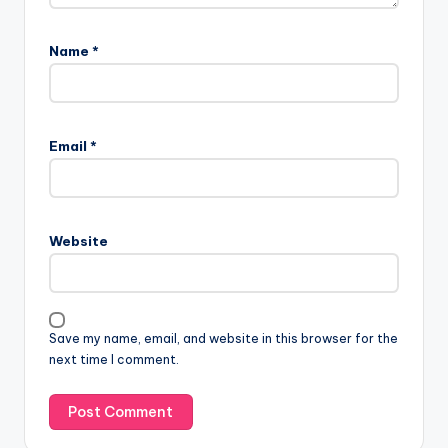
Name
*
Email
*
Website
Save my name, email, and website in this browser for the
next time I comment.