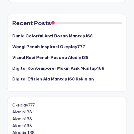
Recent Posts
Dunia Colorful Anti Bosan Mantap168
Wangi Penuh Inspirasi Okeplay777
Visual Rapi Penuh Pesona Aladin138
Digital Kontemporer Makin Asik Mantap168
Digital Efisien Ala Mantap168 Kekinian
Okeplay777
Aladin138
Aladin138
Aladin138
Aladdin138