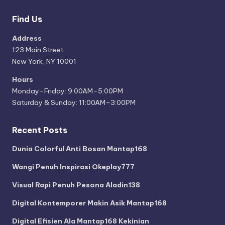
Find Us
Address
123 Main Street
New York, NY 10001
Hours
Monday–Friday: 9:00AM–5:00PM
Saturday & Sunday: 11:00AM–3:00PM
Recent Posts
Dunia Colorful Anti Bosan Mantap168
Wangi Penuh Inspirasi Okeplay777
Visual Rapi Penuh Pesona Aladin138
Digital Kontemporer Makin Asik Mantap168
Digital Efisien Ala Mantap168 Kekinian