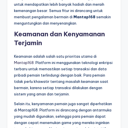
untuk mendapatkan lebih banyak hadiah dan meraih
kemenangan besar. Semua fitur ini dirancang untuk
membuat pengalaman bermain di
Mantap168
semakin
menguntungkan dan menyenangkan.
Keamanan dan Kenyamanan
Terjamin
Keamanan adalah salah satu prioritas utama di
Mantap168
. Platform ini menggunakan teknologi enkripsi
terbaru untuk memastikan setiap transaksi dan data
pribadi pemain terlindungi dengan baik. Para pemain
tidak perlu khawatir tentang masalah keamanan saat
bermain, karena setiap transaksi dilakukan dengan
sistem yang aman dan terjamin.
Selain itu, kenyamanan pemain juga sangat diperhatikan
di Mantap168. Platform ini dirancang dengan antarmuka
yang mudah digunakan, sehingga para pemain dapat
dengan cepat menemukan game yang mereka inginkan