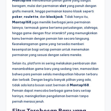
Mantap168
menawarkan pilihan game yang sangat
P
beragam, mulai dari permainan
slot
yang penuh dengan
grafis menarik, hingga permainan kasino klasik seperti
a
poker
,
roulette
, dan
blackjack
. Tidak hanya itu,
li
Mantap168
juga memiliki berbagai jenis permainan
lainnya, termasuk game bertema petualangan, olahraga,
n
hingga game dengan fitur interaktif yang memungkinkan
g
kamu bermain dengan pemain lain secara langsung.
Keanekaragaman game yang tersedia memberi
T
kesempatan bagi setiap pemain untuk menemukan
e
permainan yang sesuai dengan selera mereka.
r
Selain itu, platform ini sering melakukan pembaruan dan
menambahkan game baru yang sedang tren, memastikan
p
bahwa para pemain selalu mendapatkan hiburan terbaru
e
dan terbaik. Dengan begitu banyak pilihan yang ada,
tidak ada kata bosan saat bermain di
Mantap168
.
r
Pemain dapat mencoba berbagai game baru setiap
c
harinya, meningkatkan pengalaman bermain tanpa
pernah merasa jenuh.
a
Fitur Terobosan Baru yang