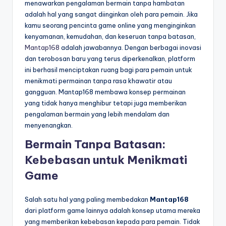
b
menawarkan pengalaman bermain tanpa hambatan
e
adalah hal yang sangat diinginkan oleh para pemain. Jika
kamu seorang pencinta game online yang menginginkan
s
kenyamanan, kemudahan, dan keseruan tanpa batasan,
a
Mantap168
adalah jawabannya. Dengan berbagai inovasi
dan terobosan baru yang terus diperkenalkan, platform
r
ini berhasil menciptakan ruang bagi para pemain untuk
d
menikmati permainan tanpa rasa khawatir atau
gangguan. Mantap168 membawa konsep permainan
i
yang tidak hanya menghibur tetapi juga memberikan
D
pengalaman bermain yang lebih mendalam dan
menyenangkan.
u
Bermain Tanpa Batasan:
ni
Kebebasan untuk Menikmati
a
Game
:
T
Salah satu hal yang paling membedakan
Mantap168
dari platform game lainnya adalah konsep utama mereka
e
yang memberikan kebebasan kepada para pemain. Tidak