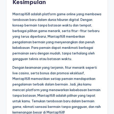
Kesimpulan
Mantap168 adalah platform game online yang membawa
terobosan baru dalam dunia hiburan digital. Dengan
konsep bermain tanpa batasan waktu dan tempat,
berbagai pilihan game menarik, serta fitur-fitur terbaru
yang terus diperbarui, Mantap168 memberikan
pengalaman bermain yang menyenangkan dan penuh
kebebasan. Para pemain dapat menikmati berbagai
permainan seru dengan mudah, tanpa terhalang oleh
gangguan teknis atau batasan waktu.
Dengan keamanan yang terjamin, fitur menarik seperti
live casino, serta bonus dan promosi eksklusif,
Mantap168 memastikan setiap pemain mendapatkan
pengalaman terbaik dalam bermain. Jadi, jika kamu
mencari platform yang menawarkan kebebasan bermain
tanpa batasan, Mantap168 adalah pilihan yang tepat
untuk kamu. Temukan terobosan baru dalam bermain
game, nikmati sensasi bermain tanpa gangguan, dan raih
kemenangan besar di Mantap168!