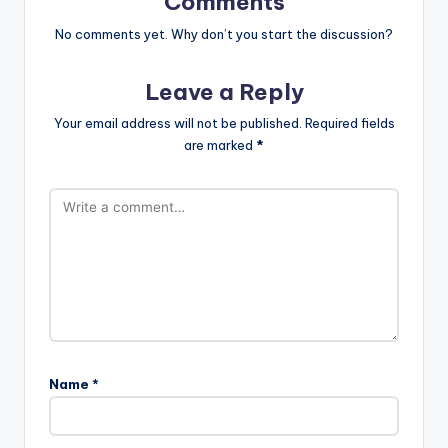
Comments
No comments yet. Why don’t you start the discussion?
Leave a Reply
Your email address will not be published.
Required fields
are marked
*
Name
*