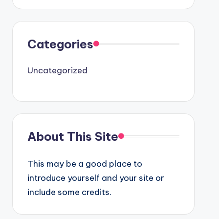
Categories
Uncategorized
About This Site
This may be a good place to
introduce yourself and your site or
include some credits.