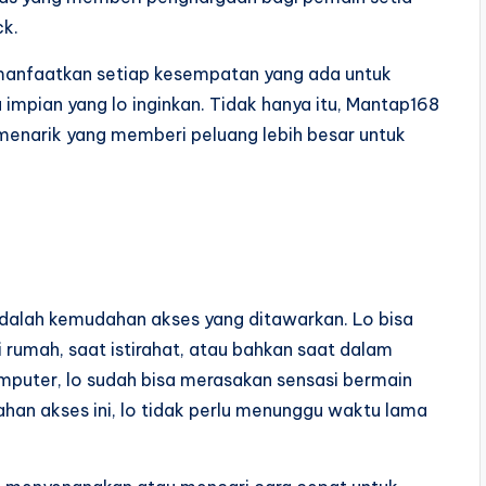
k.
memanfaatkan setiap kesempatan yang ada untuk
mpian yang lo inginkan. Tidak hanya itu, Mantap168
enarik yang memberi peluang lebih besar untuk
dalah kemudahan akses yang ditawarkan. Lo bisa
i rumah, saat istirahat, atau bahkan saat dalam
puter, lo sudah bisa merasakan sensasi bermain
n akses ini, lo tidak perlu menunggu waktu lama