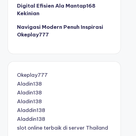
Digital Efisien Ala Mantap168
Kekinian
Navigasi Modern Penuh Inspirasi
Okeplay777
Okeplay777
Aladin138
Aladin138
Aladin138
Aladdin138
Aladdin138
slot online terbaik di server Thailand