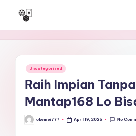
Skip
to
J
Aman
content
dan
u
nyaman,
d
judi
online
i
Posted
Uncategorized
dengan
in
O
sistem
Raih Impian Tanpa
keamanan
nl
Mantap168 Lo Bisa
terbaik.
in
e
No Com
April 19, 2025
okemei777
Posted
by
T