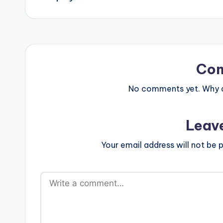
Co
No comments yet. Why do
Leav
Your email address will not be p