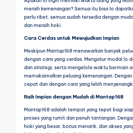
Apakah lo ingin memiliki waktu luang yang leb
y
meraih kemenangan? Semua itu bisa lo dapatka
perlu ribet, semua sudah tersedia dengan mud
a
dan meraih hoki.
Cara Cerdas untuk Mewujudkan Impian
Meskipun Mantap168 menawarkan banyak peluan
dengan cara yang cerdas. Mengatur modal lo d
dan strategi, serta mengelola waktu bermain a
memaksimalkan peluang kemenangan. Dengan str
cepat dan dengan cara yang lebih menyenangk
Raih Impian dengan Mudah di Mantap168
Mantap168 adalah tempat yang tepat bagi siapa
proses yang rumit dan penuh tantangan. Deng
hoki yang besar, bonus menarik, dan akses yan