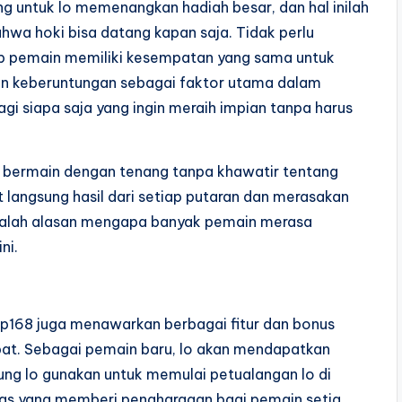
g untuk lo memenangkan hadiah besar, dan hal inilah
a hoki bisa datang kapan saja. Tidak perlu
ap pemain memiliki kesempatan yang sama untuk
 keberuntungan sebagai faktor utama dalam
gi siapa saja yang ingin meraih impian tanpa harus
sa bermain dengan tenang tanpa khawatir tentang
 langsung hasil dari setiap putaran dan merasakan
adalah alasan mengapa banyak pemain merasa
ni.
p168 juga menawarkan berbagai fitur dan bonus
pat. Sebagai pemain baru, lo akan mendapatkan
ung lo gunakan untuk memulai petualangan lo di
alitas yang memberi penghargaan bagi pemain setia