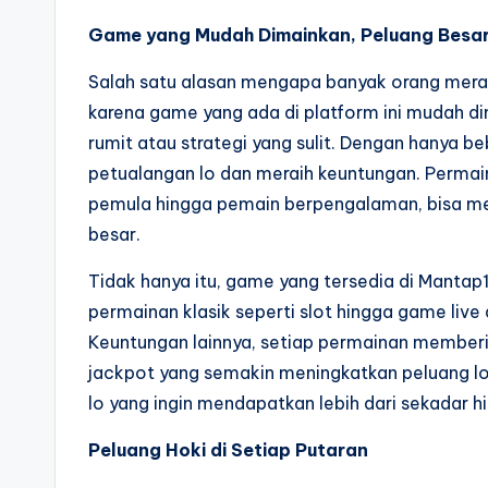
ni
Game yang Mudah Dimainkan, Peluang Besa
a
Salah satu alasan mengapa banyak orang meras
karena game yang ada di platform ini mudah di
:
rumit atau strategi yang sulit. Dengan hanya b
T
petualangan lo dan meraih keuntungan. Permai
pemula hingga pemain berpengalaman, bisa m
e
besar.
m
Tidak hanya itu, game yang tersedia di Mantap
p
permainan klasik seperti slot hingga game live d
Keuntungan lainnya, setiap permainan member
a
jackpot yang semakin meningkatkan peluang lo 
t
lo yang ingin mendapatkan lebih dari sekadar hi
B
Peluang Hoki di Setiap Putaran