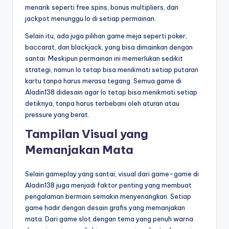
menarik seperti free spins, bonus multipliers, dan
P
jackpot menunggu lo di setiap permainan.
a
Selain itu, ada juga pilihan game meja seperti poker,
li
baccarat, dan blackjack, yang bisa dimainkan dengan
santai. Meskipun permainan ini memerlukan sedikit
n
strategi, namun lo tetap bisa menikmati setiap putaran
g
kartu tanpa harus merasa tegang. Semua game di
Aladin138 didesain agar lo tetap bisa menikmati setiap
T
detiknya, tanpa harus terbebani oleh aturan atau
e
pressure yang berat.
r
Tampilan Visual yang
p
Memanjakan Mata
e
Selain gameplay yang santai, visual dari game-game di
r
Aladin138 juga menjadi faktor penting yang membuat
pengalaman bermain semakin menyenangkan. Setiap
c
game hadir dengan desain grafis yang memanjakan
a
mata. Dari game slot dengan tema yang penuh warna