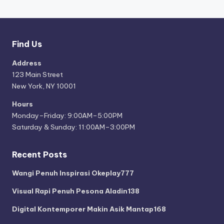
Find Us
Address
123 Main Street
New York, NY 10001
Hours
Monday–Friday: 9:00AM–5:00PM
Saturday & Sunday: 11:00AM–3:00PM
Recent Posts
Wangi Penuh Inspirasi Okeplay777
Visual Rapi Penuh Pesona Aladin138
Digital Kontemporer Makin Asik Mantap168