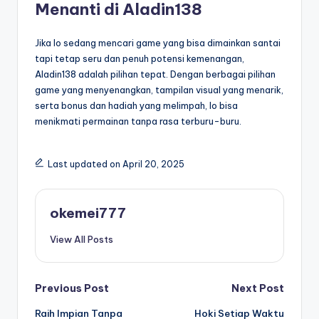
Menanti di Aladin138
Jika lo sedang mencari game yang bisa dimainkan santai
tapi tetap seru dan penuh potensi kemenangan,
Aladin138 adalah pilihan tepat. Dengan berbagai pilihan
game yang menyenangkan, tampilan visual yang menarik,
serta bonus dan hadiah yang melimpah, lo bisa
menikmati permainan tanpa rasa terburu-buru.
Last updated on April 20, 2025
okemei777
View All Posts
Post
Previous Post
Next Post
Raih Impian Tanpa
Hoki Setiap Waktu