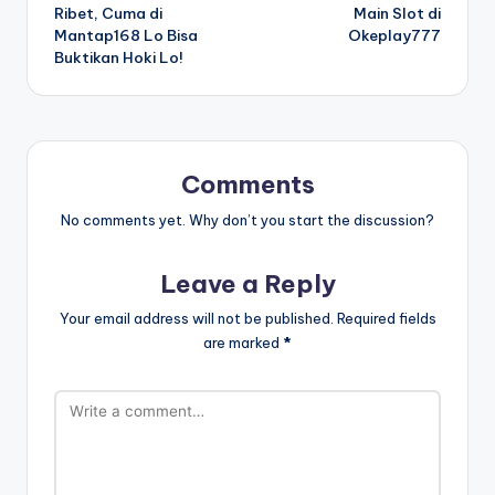
navigation
Ribet, Cuma di
Main Slot di
Mantap168 Lo Bisa
Okeplay777
Buktikan Hoki Lo!
Comments
No comments yet. Why don’t you start the discussion?
Leave a Reply
Your email address will not be published.
Required fields
are marked
*