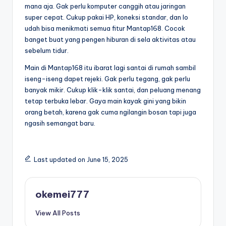
y
mana aja. Gak perlu komputer canggih atau jaringan
super cepat. Cukup pakai HP, koneksi standar, dan lo
a
udah bisa menikmati semua fitur Mantap168. Cocok
banget buat yang pengen hiburan di sela aktivitas atau
sebelum tidur.
Main di Mantap168 itu ibarat lagi santai di rumah sambil
iseng-iseng dapet rejeki. Gak perlu tegang, gak perlu
banyak mikir. Cukup klik-klik santai, dan peluang menang
tetap terbuka lebar. Gaya main kayak gini yang bikin
orang betah, karena gak cuma ngilangin bosan tapi juga
ngasih semangat baru.
Last updated on June 15, 2025
okemei777
View All Posts