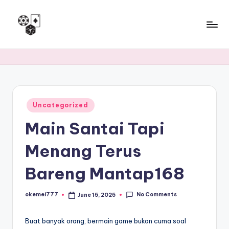
Skip
to
J
Aman
content
dan
u
nyaman,
d
judi
online
i
dengan
Posted
Uncategorized
O
in
sistem
Main Santai Tapi
nl
keamanan
terbaik.
in
Menang Terus
e
Bareng Mantap168
T
e
No Comments
okemei777
June 15, 2025
Posted
by
r
Buat banyak orang, bermain game bukan cuma soal