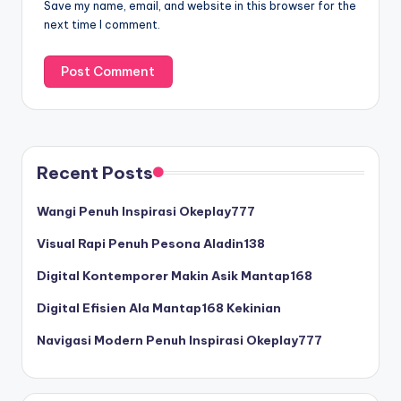
Save my name, email, and website in this browser for the
next time I comment.
Recent Posts
Wangi Penuh Inspirasi Okeplay777
Visual Rapi Penuh Pesona Aladin138
Digital Kontemporer Makin Asik Mantap168
Digital Efisien Ala Mantap168 Kekinian
Navigasi Modern Penuh Inspirasi Okeplay777