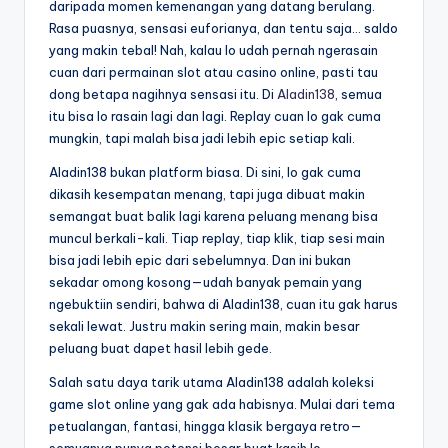
b
daripada momen kemenangan yang datang berulang.
e
Rasa puasnya, sensasi euforianya, dan tentu saja… saldo
yang makin tebal! Nah, kalau lo udah pernah ngerasain
s
cuan dari permainan slot atau casino online, pasti tau
a
dong betapa nagihnya sensasi itu. Di
Aladin138
, semua
itu bisa lo rasain lagi dan lagi. Replay cuan lo gak cuma
r
mungkin, tapi malah bisa jadi lebih epic setiap kali.
d
Aladin138 bukan platform biasa. Di sini, lo gak cuma
i
dikasih kesempatan menang, tapi juga dibuat makin
semangat buat balik lagi karena peluang menang bisa
D
muncul berkali-kali. Tiap replay, tiap klik, tiap sesi main
u
bisa jadi lebih epic dari sebelumnya. Dan ini bukan
sekadar omong kosong—udah banyak pemain yang
ni
ngebuktiin sendiri, bahwa di Aladin138, cuan itu gak harus
a
sekali lewat. Justru makin sering main, makin besar
peluang buat dapet hasil lebih gede.
:
Salah satu daya tarik utama Aladin138 adalah koleksi
T
game slot online yang gak ada habisnya. Mulai dari tema
e
petualangan, fantasi, hingga klasik bergaya retro—