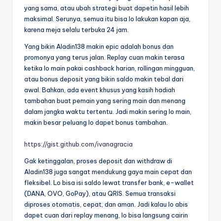
yang sama, atau ubah strategi buat dapetin hasil lebih
P
maksimal. Serunya, semua itu bisa lo lakukan kapan aja,
a
karena meja selalu terbuka 24 jam.
li
Yang bikin Aladin138 makin epic adalah bonus dan
promonya yang terus jalan. Replay cuan makin terasa
n
ketika lo main pakai cashback harian, rollingan mingguan,
g
atau bonus deposit yang bikin saldo makin tebal dari
awal. Bahkan, ada event khusus yang kasih hadiah
T
tambahan buat pemain yang sering main dan menang
e
dalam jangka waktu tertentu. Jadi makin sering lo main,
makin besar peluang lo dapet bonus tambahan.
r
p
https://gist.github.com/ivanagracia
e
Gak ketinggalan, proses deposit dan withdraw di
Aladin138 juga sangat mendukung gaya main cepat dan
r
fleksibel. Lo bisa isi saldo lewat transfer bank, e-wallet
c
(DANA, OVO, GoPay), atau QRIS. Semua transaksi
diproses otomatis, cepat, dan aman. Jadi kalau lo abis
a
dapet cuan dari replay menang, lo bisa langsung cairin