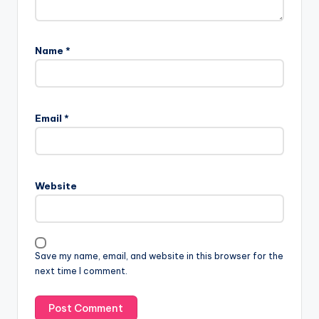
Name
*
Email
*
Website
Save my name, email, and website in this browser for the
next time I comment.