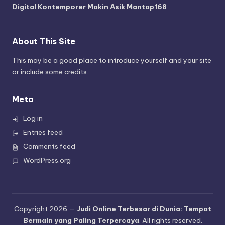
Digital Kontemporer Makin Asik Mantap168
About This Site
This may be a good place to introduce yourself and your site
or include some credits.
Meta
Log in
Entries feed
Comments feed
WordPress.org
Copyright 2026 —
Judi Online Terbesar di Dunia: Tempat
Bermain yang Paling Terpercaya
. All rights reserved.