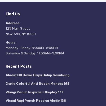
Find Us
Address
123 Main Street
New York, NY 10001
Hours
Monday–Friday: 9:00AM–5:00PM
Saturday & Sunday: 11:00AM–3:00PM
Recent Posts
Aladin138 Bawa Gaya Hidup Seimbang
Dunia Colorful Anti Bosan Mantap168
Wangi Penuh Inspirasi Okeplay777
Visual Rapi Penuh Pesona Aladin138