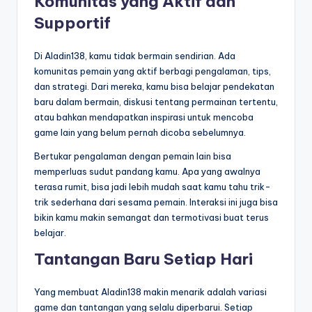
Komunitas yang Aktif dan
P
Supportif
a
Di Aladin138, kamu tidak bermain sendirian. Ada
li
komunitas pemain yang aktif berbagi pengalaman, tips,
n
dan strategi. Dari mereka, kamu bisa belajar pendekatan
baru dalam bermain, diskusi tentang permainan tertentu,
g
atau bahkan mendapatkan inspirasi untuk mencoba
T
game lain yang belum pernah dicoba sebelumnya.
e
Bertukar pengalaman dengan pemain lain bisa
memperluas sudut pandang kamu. Apa yang awalnya
r
terasa rumit, bisa jadi lebih mudah saat kamu tahu trik-
p
trik sederhana dari sesama pemain. Interaksi ini juga bisa
bikin kamu makin semangat dan termotivasi buat terus
e
belajar.
r
Tantangan Baru Setiap Hari
c
a
Yang membuat Aladin138 makin menarik adalah variasi
game dan tantangan yang selalu diperbarui. Setiap