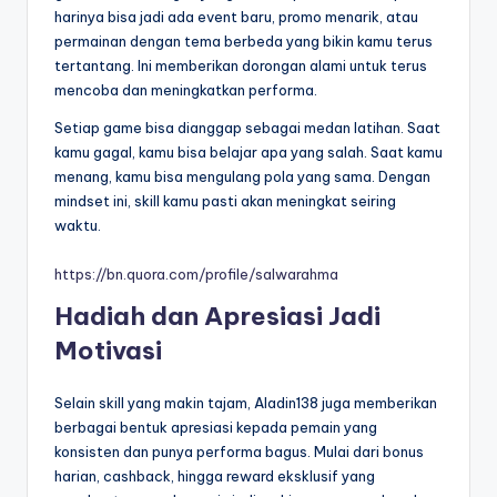
y
harinya bisa jadi ada event baru, promo menarik, atau
a
permainan dengan tema berbeda yang bikin kamu terus
tertantang. Ini memberikan dorongan alami untuk terus
mencoba dan meningkatkan performa.
Setiap game bisa dianggap sebagai medan latihan. Saat
kamu gagal, kamu bisa belajar apa yang salah. Saat kamu
menang, kamu bisa mengulang pola yang sama. Dengan
mindset ini, skill kamu pasti akan meningkat seiring
waktu.
https://bn.quora.com/profile/salwarahma
Hadiah dan Apresiasi Jadi
Motivasi
Selain skill yang makin tajam, Aladin138 juga memberikan
berbagai bentuk apresiasi kepada pemain yang
konsisten dan punya performa bagus. Mulai dari bonus
harian, cashback, hingga reward eksklusif yang