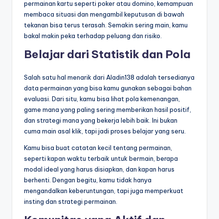
permainan kartu seperti poker atau domino, kemampuan
m
membaca situasi dan mengambil keputusan di bawah
p
tekanan bisa terus terasah. Semakin sering main, kamu
bakal makin peka terhadap peluang dan risiko.
a
Belajar dari Statistik dan Pola
t
B
Salah satu hal menarik dari Aladin138 adalah tersedianya
e
data permainan yang bisa kamu gunakan sebagai bahan
evaluasi. Dari situ, kamu bisa lihat pola kemenangan,
r
game mana yang paling sering memberikan hasil positif,
m
dan strategi mana yang bekerja lebih baik. Ini bukan
cuma main asal klik, tapi jadi proses belajar yang seru.
ai
Kamu bisa buat catatan kecil tentang permainan,
n
seperti kapan waktu terbaik untuk bermain, berapa
y
modal ideal yang harus disiapkan, dan kapan harus
berhenti. Dengan begitu, kamu tidak hanya
a
mengandalkan keberuntungan, tapi juga memperkuat
n
insting dan strategi permainan.
g