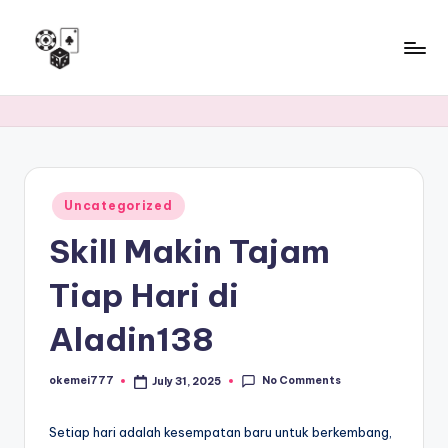
Skip
to
J
Aman
content
dan
u
nyaman,
d
judi
online
i
dengan
Posted
Uncategorized
O
in
sistem
Skill Makin Tajam
nl
keamanan
terbaik.
in
Tiap Hari di
e
Aladin138
T
e
No Comments
okemei777
July 31, 2025
Posted
by
r
Setiap hari adalah kesempatan baru untuk berkembang,