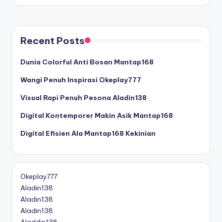
Recent Posts
Dunia Colorful Anti Bosan Mantap168
Wangi Penuh Inspirasi Okeplay777
Visual Rapi Penuh Pesona Aladin138
Digital Kontemporer Makin Asik Mantap168
Digital Efisien Ala Mantap168 Kekinian
Okeplay777
Aladin138
Aladin138
Aladin138