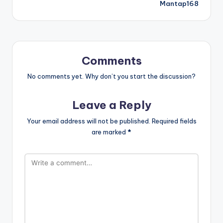
Mantap168
Comments
No comments yet. Why don’t you start the discussion?
Leave a Reply
Your email address will not be published.
Required fields
are marked
*