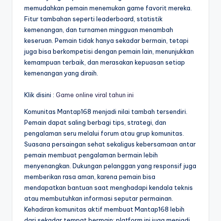
memudahkan pemain menemukan game favorit mereka.
P
Fitur tambahan seperti leaderboard, statistik
a
kemenangan, dan turnamen mingguan menambah
keseruan. Pemain tidak hanya sekadar bermain, tetapi
li
juga bisa berkompetisi dengan pemain lain, menunjukkan
n
kemampuan terbaik, dan merasakan kepuasan setiap
kemenangan yang diraih.
g
T
Klik disini :
Game online viral tahun ini
e
Komunitas Mantap168 menjadi nilai tambah tersendiri.
Pemain dapat saling berbagi tips, strategi, dan
r
pengalaman seru melalui forum atau grup komunitas.
p
Suasana persaingan sehat sekaligus kebersamaan antar
pemain membuat pengalaman bermain lebih
e
menyenangkan. Dukungan pelanggan yang responsif juga
r
memberikan rasa aman, karena pemain bisa
mendapatkan bantuan saat menghadapi kendala teknis
c
atau membutuhkan informasi seputar permainan.
a
Kehadiran komunitas aktif membuat Mantap168 lebih
dari sekadar tempat bermain; platform ini juga menjadi