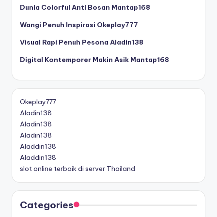
Dunia Colorful Anti Bosan Mantap168
Wangi Penuh Inspirasi Okeplay777
Visual Rapi Penuh Pesona Aladin138
Digital Kontemporer Makin Asik Mantap168
Okeplay777
Aladin138
Aladin138
Aladin138
Aladdin138
Aladdin138
slot online terbaik di server Thailand
Categories