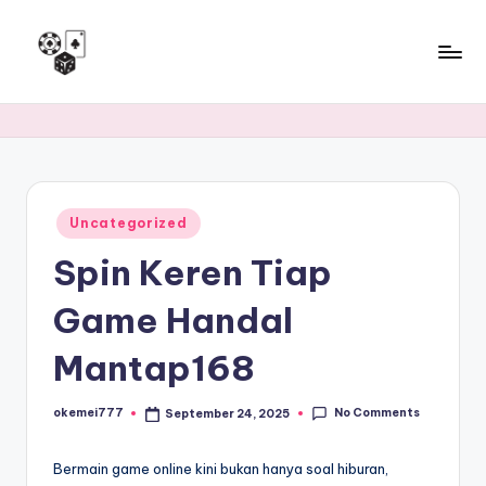
Skip
to
J
Aman
content
dan
u
nyaman,
d
judi
online
i
dengan
Posted
Uncategorized
O
in
sistem
Spin Keren Tiap
nl
keamanan
terbaik.
in
Game Handal
e
Mantap168
T
e
No Comments
okemei777
September 24, 2025
Posted
by
r
Bermain game online kini bukan hanya soal hiburan,