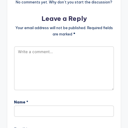
No comments yet. Why don’t you start the discussion?
Leave a Reply
Your email address will not be published.
Required fields
are marked
*
Name
*