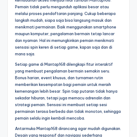
Kemudahan akses menjadi nilai tambah Mantap168.
m
Pemain tidak perlu mengunduh aplikasi besar atau
p
melalui proses pendaftaran panjang. Cukup beberapa
langkah mudah, siapa saja bisa langsung masuk dan
a
menikmati permainan. Baik menggunakan smartphone
t
maupun komputer, pengalaman bermain tetap lancar
dan nyaman. Hal ini memungkinkan pemain menikmati
B
sensasi spin keren di setiap game, kapan saja dan di
e
mana saja.
r
Setiap game di Mantap168 dilengkapi fitur interaktif
yang membuat pengalaman bermain semakin seru.
m
Bonus harian, event khusus, dan turnamen rutin
ai
memberikan kesempatan bagi pemain untuk meraih
kemenangan lebih besar. Spin tiap putaran tidak hanya
n
sekadar hiburan, tetapi juga memacu adrenalin dan
y
strategi pemain. Sensasi ini membuat setiap sesi
permainan terasa berbeda dan tidak monoton, sehingga
a
pemain selalu ingin kembali mencoba.
n
Antarmuka Mantap168 dirancang agar mudah digunakan.
g
Desain yang responsif dan navigasi sederhana