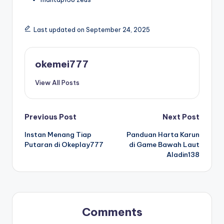
Last updated on September 24, 2025
okemei777
View All Posts
Post
Previous Post
Next Post
Instan Menang Tiap
Panduan Harta Karun
navigation
Putaran di Okeplay777
di Game Bawah Laut
Aladin138
Comments