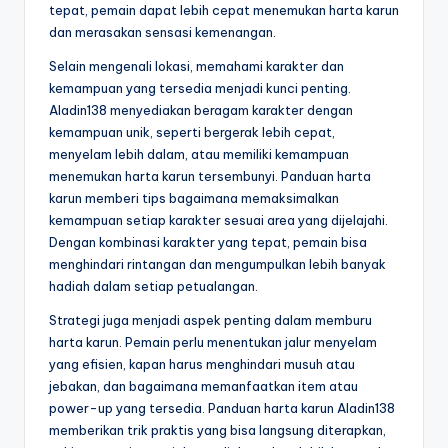
m
tepat, pemain dapat lebih cepat menemukan harta karun
dan merasakan sensasi kemenangan.
p
Selain mengenali lokasi, memahami karakter dan
a
kemampuan yang tersedia menjadi kunci penting.
t
Aladin138 menyediakan beragam karakter dengan
kemampuan unik, seperti bergerak lebih cepat,
B
menyelam lebih dalam, atau memiliki kemampuan
e
menemukan harta karun tersembunyi. Panduan harta
karun memberi tips bagaimana memaksimalkan
r
kemampuan setiap karakter sesuai area yang dijelajahi.
m
Dengan kombinasi karakter yang tepat, pemain bisa
menghindari rintangan dan mengumpulkan lebih banyak
ai
hadiah dalam setiap petualangan.
n
Strategi juga menjadi aspek penting dalam memburu
y
harta karun. Pemain perlu menentukan jalur menyelam
yang efisien, kapan harus menghindari musuh atau
a
jebakan, dan bagaimana memanfaatkan item atau
n
power-up yang tersedia. Panduan harta karun Aladin138
memberikan trik praktis yang bisa langsung diterapkan,
g