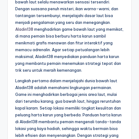
b
bawah laut selalu menawarkan sensasi tersendiri.
e
Dengan suasana penuh misteri, ikan warna-warni, dan
tantangan tersembunyi, menjelajahi dasar laut bisa
s
menjadi pengalaman yang seru dan menegangkan.
a
Aladin138
menghadirkan game bawah laut yang memikat,
di mana pemain bisa berburu harta karun sambil
r
menikmati grafis menawan dan fitur interaktif yang
d
memacu adrenalin. Agar setiap petualangan lebih
maksimal, Aladin138 menyediakan panduan harta karun
i
yang membantu pemain menemukan strategi tepat dan
D
trik seru untuk meraih kemenangan.
u
Langkah pertama dalam menjelajahi dunia bawah laut
Aladin138 adalah memahami lingkungan permainan.
ni
Game ini menghadirkan berbagai jenis area laut, mulai
a
dari terumbu karang, gua bawah laut, hingga reruntuhan
kapal karam. Setiap lokasi memiliki tingkat kesulitan dan
:
peluang harta karun yang berbeda. Panduan harta karun
T
di Aladin138 membantu pemain mengenali tanda-tanda
lokasi yang kaya hadiah, sehingga waktu bermain bisa
e
lebih efisien dan menyenangkan. Dengan strategi yang