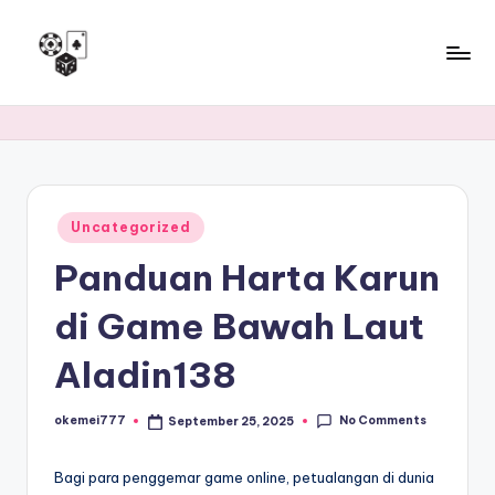
Skip
to
J
Aman
content
dan
u
nyaman,
d
judi
online
i
dengan
Posted
Uncategorized
O
in
sistem
Panduan Harta Karun
nl
keamanan
terbaik.
in
di Game Bawah Laut
e
Aladin138
T
e
No Comments
okemei777
September 25, 2025
Posted
by
r
Bagi para penggemar game online, petualangan di dunia