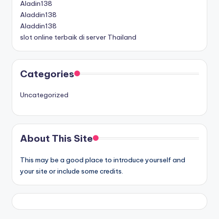
Aladin138
Aladdin138
Aladdin138
slot online terbaik di server Thailand
Categories
Uncategorized
About This Site
This may be a good place to introduce yourself and
your site or include some credits.