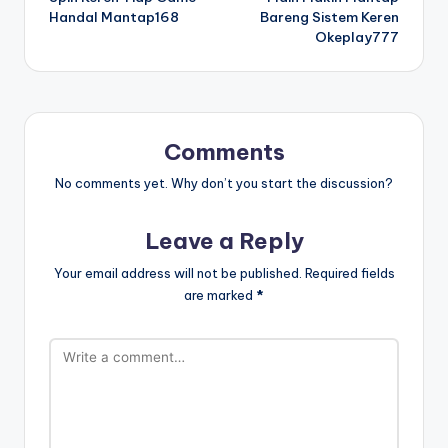
navigation
Handal Mantap168
Bareng Sistem Keren
Okeplay777
Comments
No comments yet. Why don’t you start the discussion?
Leave a Reply
Your email address will not be published.
Required fields
are marked
*